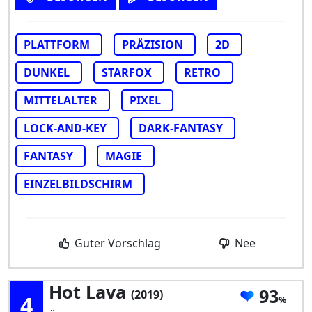
PLATTFORM
PRÄZISION
2D
DUNKEL
STARFOX
RETRO
MITTELALTER
PIXEL
LOCK-AND-KEY
DARK-FANTASY
FANTASY
MAGIE
EINZELBILDSCHIRM
Guter Vorschlag
Nee
Hot Lava
93
(2019)
4