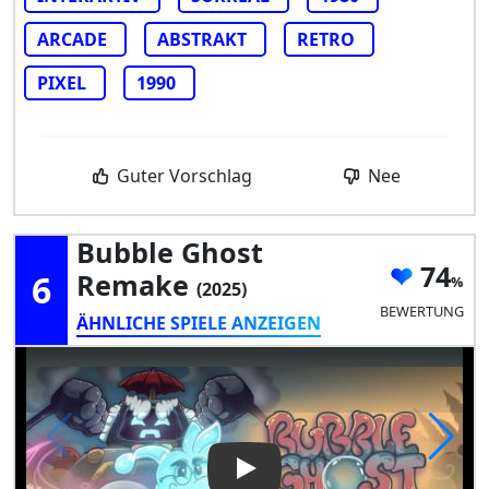
ARCADE
ABSTRAKT
RETRO
PIXEL
1990
Guter Vorschlag
Nee
Bubble Ghost
74
6
Remake
(2025)
BEWERTUNG
ÄHNLICHE SPIELE ANZEIGEN
Play Video: Bubble Ghost Re