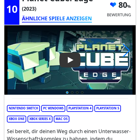
80
10
(2023)
BEWERTUNG
ÄHNLICHE SPIELE ANZEIGEN
Play Video: Planet Cube: Edge
NINTENDO SWITCH
PC WINDOWS
PLAYSTATION 4
PLAYSTATION 5
XBOX ONE
XBOX SERIES X
MAC OS
Sei bereit, dir deinen Weg durch einen Unterwasser-
Wissenschaftskomplex zu bahnen, indem du