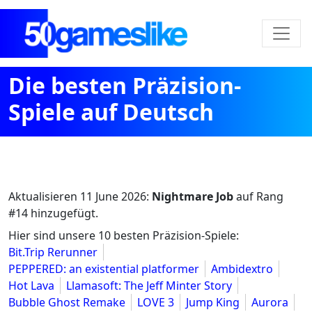
Die besten Präzision-
Spiele auf Deutsch
Aktualisieren
11 June 2026
:
Nightmare Job
auf Rang
#14 hinzugefügt.
Hier sind unsere 10 besten Präzision-Spiele:
Bit.Trip Rerunner
PEPPERED: an existential platformer
Ambidextro
Hot Lava
Llamasoft: The Jeff Minter Story
Bubble Ghost Remake
LOVE 3
Jump King
Aurora