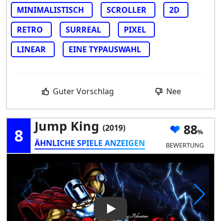
MINIMALISTISCH
SCROLLER
2D
RETRO
SURREAL
PIXEL
LINEAR
EINE TYPAUSWAHL
Guter Vorschlag
Nee
Jump King
88
(2019)
8
ÄHNLICHE SPIELE ANZEIGEN
BEWERTUNG
Play Video: Jump King