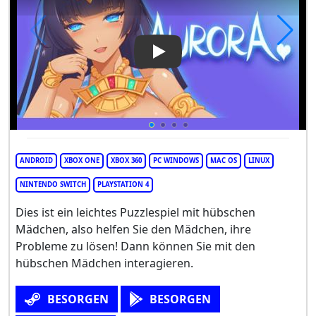
Play Video: Aurora
ANDROID
XBOX ONE
XBOX 360
PC WINDOWS
MAC OS
LINUX
NINTENDO SWITCH
PLAYSTATION 4
Dies ist ein leichtes Puzzlespiel mit hübschen
Mädchen, also helfen Sie den Mädchen, ihre
Probleme zu lösen! Dann können Sie mit den
hübschen Mädchen interagieren.
BESORGEN
BESORGEN