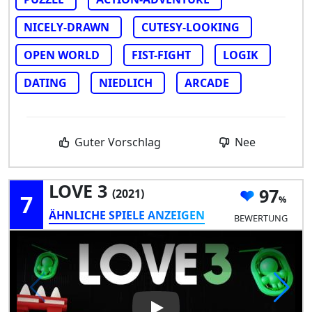
NICELY-DRAWN
CUTESY-LOOKING
OPEN WORLD
FIST-FIGHT
LOGIK
DATING
NIEDLICH
ARCADE
Guter Vorschlag
Nee
LOVE 3
97
(2021)
7
ÄHNLICHE SPIELE ANZEIGEN
BEWERTUNG