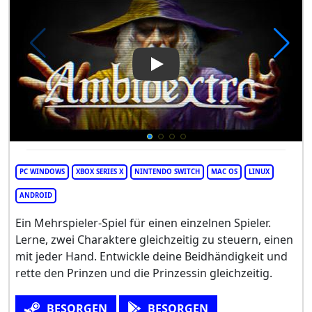
Play Video: Ambidextro
PC WINDOWS
XBOX SERIES X
NINTENDO SWITCH
MAC OS
LINUX
ANDROID
Ein Mehrspieler-Spiel für einen einzelnen Spieler.
Lerne, zwei Charaktere gleichzeitig zu steuern, einen
mit jeder Hand. Entwickle deine Beidhändigkeit und
rette den Prinzen und die Prinzessin gleichzeitig.
BESORGEN
BESORGEN