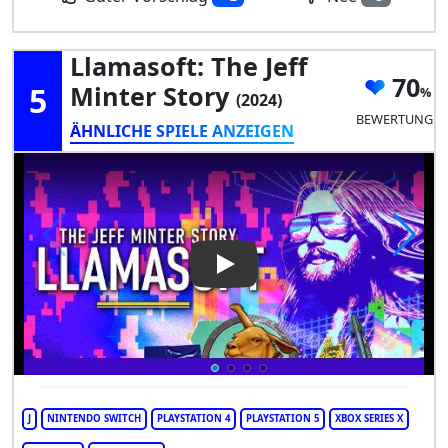
Llamasoft: The Jeff
70
5
Minter Story
(2024)
BEWERTUNG
ÄHNLICHE SPIELE ANZEIGEN
Play Video: Llamasoft: The Jef
J
NINTENDO SWITCH
PLAYSTATION 4
PLAYSTATION 5
XBOX SERIES X