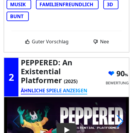
MUSIK
FAMILIENFREUNDLICH
3D
BUNT
Guter Vorschlag
Nee
PEPPERED: An
Existential
90
2
Platformer
(2025)
BEWERTUNG
ÄHNLICHE SPIELE ANZEIGEN