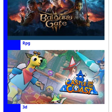
Rpg
3d