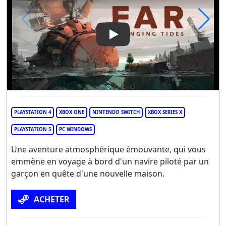
Play Video: Far: Changing Tid
PLAYSTATION 4
XBOX ONE
NINTENDO SWITCH
XBOX SERIES X
PLAYSTATION 5
PC WINDOWS
Une aventure atmosphérique émouvante, qui vous
emmène en voyage à bord d'un navire piloté par un
garçon en quête d'une nouvelle maison.
ACHETER