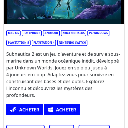
MAC OS
IOS IPHONE
ANDROID
XBOX SERIES X/S
PC WINDOWS
PLAYSTATION 5
PLAYSTATION 4
NINTENDO SWITCH
Subnautica 2 est un jeu d'aventure et de survie sous-
marine dans un monde océanique inédit, développé
par Unknown Worlds. Jouez en solo ou jusqu'à
4 joueurs en coop. Adaptez-vous pour survivre en
construisant des bases et des outils. Explorez
l'inconnu et découvrez les mystères des
profondeurs.
ACHETER
ACHETER