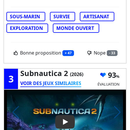
SOUS-MARIN
SURVIE
ARTISANAT
EXPLORATION
MONDE OUVERT
Bonne proposition
Nope
+ 47
- 33
Subnautica 2
93
(2026)
3
VOIR DES JEUX SIMILAIRES
ÉVALUATION
Play Video: Subnautica 2