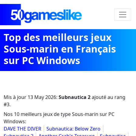
Top des meilleurs jeux
Sous-marin en Français
sur PC Windows
Mis à jour
13 May 2026
:
Subnautica 2
ajouté au rang
#3.
Nos 10 meilleurs jeux de type Sous-marin sur PC
Windows:
DAVE THE DIVER
Subnautica: Below Zero