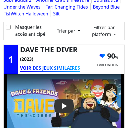
Subnautica 2
Another Crab's Treasure
Subnautica
Under the Waves
Far: Changing Tides
Beyond Blue
FishWitch Halloween
Silt
Masquer les
Filtrer par
Trier par
accès anticipé
platform
DAVE THE DIVER
90
1
(2023)
ÉVALUATION
VOIR DES JEUX SIMILAIRES
Play Video: DAVE THE DIVER