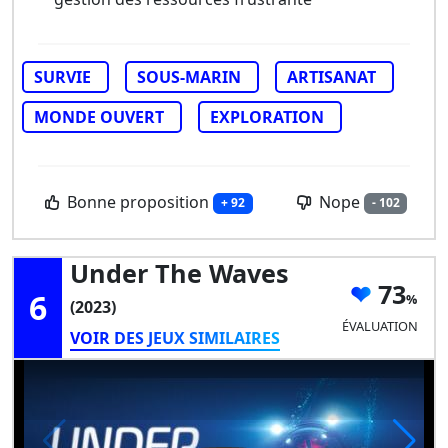
SURVIE
SOUS-MARIN
ARTISANAT
MONDE OUVERT
EXPLORATION
Bonne proposition
Nope
+ 92
- 102
Under The Waves
73
6
(2023)
ÉVALUATION
VOIR DES JEUX SIMILAIRES