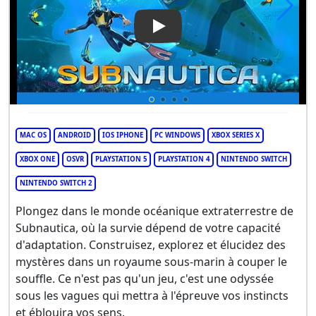
Play Video: Subnautica
MAC OS
ANDROID
IOS IPHONE
PC WINDOWS
XBOX SERIES X
XBOX ONE
OSVR
PLAYSTATION 5
PLAYSTATION 4
NINTENDO SWITCH
NINTENDO SWITCH 2
Plongez dans le monde océanique extraterrestre de
Subnautica, où la survie dépend de votre capacité
d'adaptation. Construisez, explorez et élucidez des
mystères dans un royaume sous-marin à couper le
souffle. Ce n'est pas qu'un jeu, c'est une odyssée
sous les vagues qui mettra à l'épreuve vos instincts
et éblouira vos sens.