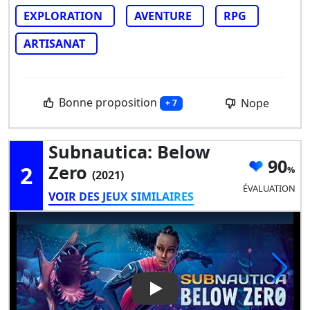
EXPLORATION
AVENTURE
RPG
ARTISANAT
Bonne proposition
Nope
+ 7
Subnautica: Below
90
2
Zero
(2021)
ÉVALUATION
VOIR DES JEUX SIMILAIRES
Play Video: Subnautica: Belo