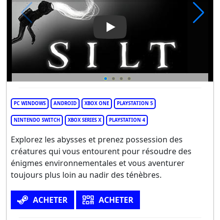
Play Video: Silt
PC WINDOWS
ANDROID
XBOX ONE
PLAYSTATION 5
NINTENDO SWITCH
XBOX SERIES X
PLAYSTATION 4
Explorez les abysses et prenez possession des
créatures qui vous entourent pour résoudre des
énigmes environnementales et vous aventurer
toujours plus loin au nadir des ténèbres.
ACHETER
ACHETER