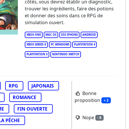
côtés, vous devrez établir un diagnostic,
tion Permit
trouver les ingrédients, faire des potions
et donner des soins dans ce RPG de
simulation ouvert.
XBOX ONE
MAC OS
IOS IPHONE
ANDROID
XBOX SERIES X
PC WINDOWS
PLAYSTATION 4
PLAYSTATION 5
NINTENDO SWITCH
RPG
JAPONAIS
Bonne
ROMANCE
proposition
+ 2
ME
FIN OUVERTE
Nope
- 8
LA PÊCHE