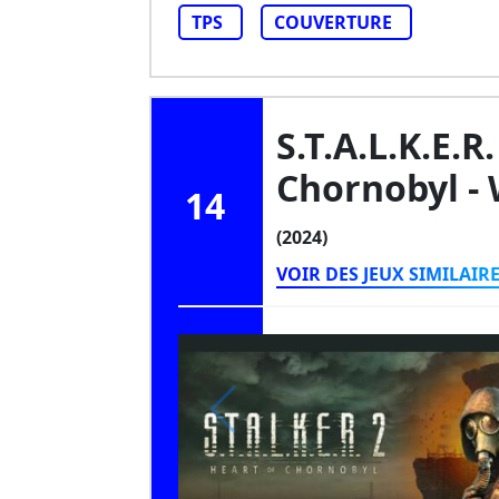
TPS
COUVERTURE
S.T.A.L.K.E.R
Chornobyl -
14
(2024)
VOIR DES JEUX SIMILAIR