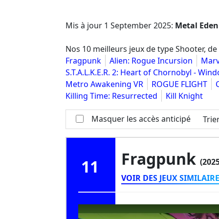
Mis à jour
1 September 2025
:
Metal Eden
Nos 10 meilleurs jeux de type Shooter, de 
Fragpunk
Alien: Rogue Incursion
Marv
S.T.A.L.K.E.R. 2: Heart of Chornobyl - Win
Metro Awakening VR
ROGUE FLIGHT
Killing Time: Resurrected
Kill Knight
Masquer les accès anticipé
Trie
Fragpunk
11
(2025
VOIR DES JEUX SIMILAIR