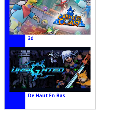
3d
De Haut En Bas