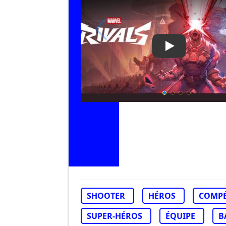
Play Video: Mar
SHOOTER
HÉROS
COMPÉ
SUPER-HÉROS
ÉQUIPE
B