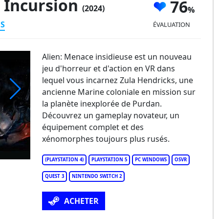
e Incursion
76
(2024)
ES
ÉVALUATION
Alien: Menace insidieuse est un nouveau
jeu d'horreur et d'action en VR dans
lequel vous incarnez Zula Hendricks, une
ancienne Marine coloniale en mission sur
la planète inexplorée de Purdan.
en: Rogue Incursion
Découvrez un gameplay novateur, un
équipement complet et des
xénomorphes toujours plus rusés.
(PLAYSTATION 4)
PLAYSTATION 5
PC WINDOWS
OSVR
QUEST 3
NINTENDO SWITCH 2
ACHETER