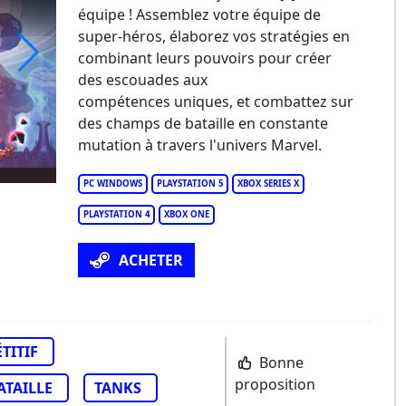
équipe ! Assemblez votre équipe de
super-héros, élaborez vos stratégies en
combinant leurs pouvoirs pour créer
des escouades aux
vel Rivals
compétences uniques, et combattez sur
des champs de bataille en constante
mutation à travers l'univers Marvel.
PC WINDOWS
PLAYSTATION 5
XBOX SERIES X
PLAYSTATION 4
XBOX ONE
ACHETER
TITIF
Bonne
proposition
ATAILLE
TANKS