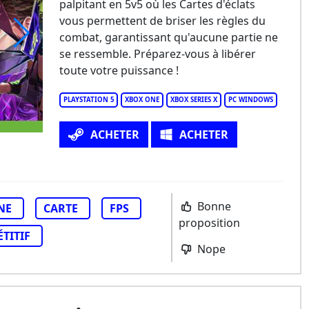
palpitant en 5v5 où les Cartes d'éclats
vous permettent de briser les règles du
combat, garantissant qu'aucune partie ne
se ressemble. Préparez-vous à libérer
agpunk
toute votre puissance !
PLAYSTATION 5
XBOX ONE
XBOX SERIES X
PC WINDOWS
ACHETER
ACHETER
Bonne
NE
CARTE
FPS
proposition
TITIF
Nope