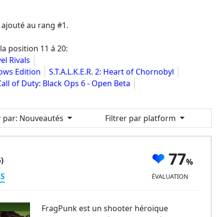
ajouté au rang #1.
la position 11 á 20:
el Rivals
dows Edition
S.T.A.L.K.E.R. 2: Heart of Chornobyl
Call of Duty: Black Ops 6 - Open Beta
r par
: Nouveautés
Filtrer par platform
77
)
ES
ÉVALUATION
FragPunk est un shooter héroïque