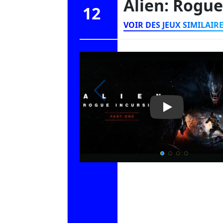
Alien: Rogu
12
VOIR DES JEUX SIMILAIR
Play Video: Ali