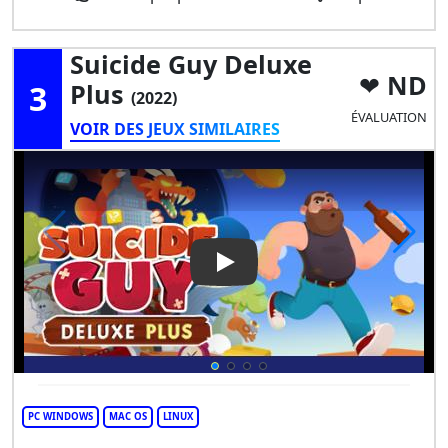
Suicide Guy Deluxe
ND
3
Plus
(2022)
ÉVALUATION
VOIR DES JEUX SIMILAIRES
Play Video: Suicide Guy Delux
PC WINDOWS
MAC OS
LINUX