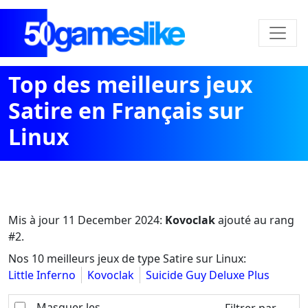
Top des meilleurs jeux
Satire en Français sur
Linux
Mis à jour
11 December 2024
:
Kovoclak
ajouté au rang
#2.
Nos 10 meilleurs jeux de type Satire sur Linux:
Little Inferno
Kovoclak
Suicide Guy Deluxe Plus
Masquer les