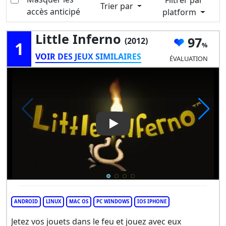
Filtrer par
Trier par
accès anticipé
platform
Little Inferno
97
(2012)
1
VOIR DES JEUX SIMILAIRES
ÉVALUATION
Play Video: Little Inferno
ANDROID
LINUX
MAC OS
PC WINDOWS
IOS IPHONE
Jetez vos jouets dans le feu et jouez avec eux