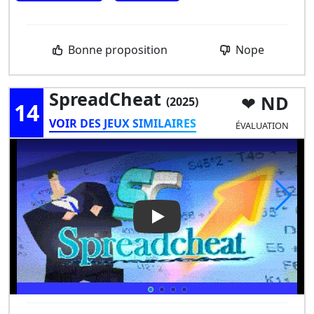
Bonne proposition
Nope
SpreadCheat
ND
(2025)
14
VOIR DES JEUX SIMILAIRES
ÉVALUATION
Play Video: SpreadCheat