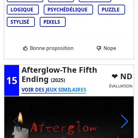
LOGIQUE
PSYCHÉDÉLIQUE
PUZZLE
STYLISÉ
PIXELS
Bonne proposition
Nope
Afterglow-The Fifth
ND
15
Ending
(2025)
ÉVALUATION
VOIR DES JEUX SIMILAIRES