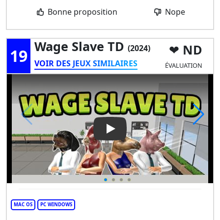
Bonne proposition
Nope
Wage Slave TD
ND
(2024)
19
VOIR DES JEUX SIMILAIRES
ÉVALUATION
Play Video: Wage Slave TD
MAC OS
PC WINDOWS