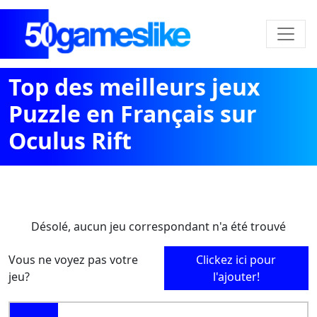
Top des meilleurs jeux
Puzzle en Français sur
Oculus Rift
Désolé, aucun jeu correspondant n'a été trouvé
Vous ne voyez pas votre
Clickez ici pour
jeu?
l'ajouter!