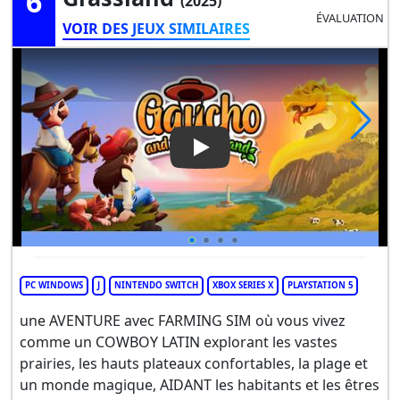
6
(2025)
ÉVALUATION
VOIR DES JEUX SIMILAIRES
Play Video: Gaucho and the G
PC WINDOWS
J
NINTENDO SWITCH
XBOX SERIES X
PLAYSTATION 5
une AVENTURE avec FARMING SIM où vous vivez
comme un COWBOY LATIN explorant les vastes
prairies, les hauts plateaux confortables, la plage et
un monde magique, AIDANT les habitants et les êtres