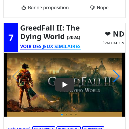
Bonne proposition
Nope
GreedFall II: The
ND
7
Dying World
(2024)
ÉVALUATION
VOIR DES JEUX SIMILAIRES
Play Video: GreedFall II: The 