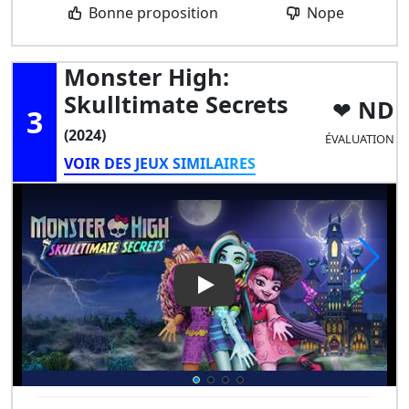
Bonne proposition
Nope
Monster High:
Skulltimate Secrets
ND
3
(2024)
ÉVALUATION
VOIR DES JEUX SIMILAIRES
Play Video: Monster High: Sku