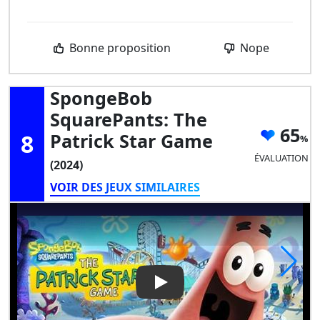
Bonne proposition
Nope
SpongeBob
SquarePants: The
65
8
Patrick Star Game
ÉVALUATION
(2024)
VOIR DES JEUX SIMILAIRES
Play Video: SpongeBob Squar