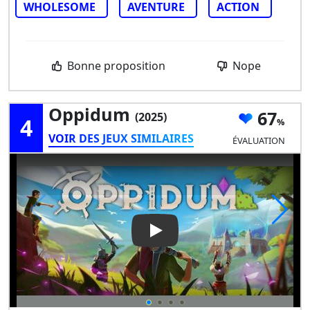
WHOLESOME
AVENTURE
ACTION
Bonne proposition
Nope
Oppidum
67
(2025)
4
VOIR DES JEUX SIMILAIRES
ÉVALUATION
Play Video: Oppidum