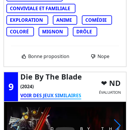
CONVIVIALE ET FAMILIALE
EXPLORATION
ANIME
COMÉDIE
COLORÉ
MIGNON
DRÔLE
Bonne proposition
Nope
Die By The Blade
ND
9
(2024)
ÉVALUATION
VOIR DES JEUX SIMILAIRES