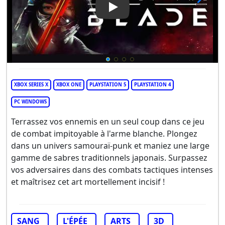
Play Video: Die by the Blade
XBOX SERIES X
XBOX ONE
PLAYSTATION 5
PLAYSTATION 4
PC WINDOWS
Terrassez vos ennemis en un seul coup dans ce jeu
de combat impitoyable à l'arme blanche. Plongez
dans un univers samouraï-punk et maniez une large
gamme de sabres traditionnels japonais. Surpassez
vos adversaires dans des combats tactiques intenses
et maîtrisez cet art mortellement incisif !
SANG
L'ÉPÉE
ARTS
3D