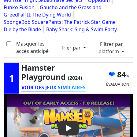
Monster High: Skulltimate Secrets
Oppidum
Funko Fusion
Gaucho and the Grassland
GreedFall II: The Dying World
SpongeBob SquarePants: The Patrick Star Game
Die by the Blade
Baby Shark: Sing & Swim Party
Masquer les
Filtrer par
Trier par
accès anticipé
platform
Hamster
84
1
Playground
(2024)
ÉVALUATION
VOIR DES JEUX SIMILAIRES
Play Video: Hamster Playgro