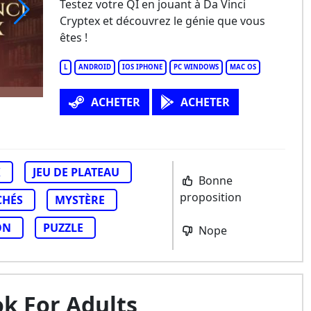
Testez votre QI en jouant à Da Vinci
Cryptex et découvrez le génie que vous
êtes !
L
ANDROID
IOS IPHONE
PC WINDOWS
MAC OS
ACHETER
ACHETER
K
JEU DE PLATEAU
Bonne
proposition
CHÉS
MYSTÈRE
ON
PUZZLE
Nope
k For Adults