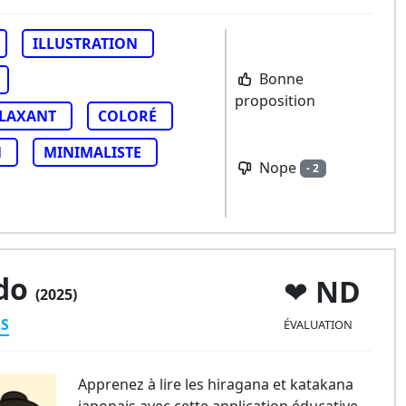
ILLUSTRATION
Bonne
proposition
LAXANT
COLORÉ
N
MINIMALISTE
Nope
- 2
do
ND
(2025)
ES
ÉVALUATION
Apprenez à lire les hiragana et katakana