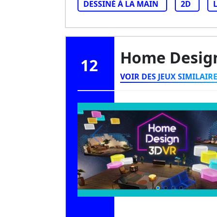
DESSINÉ À LA MAIN
2D
Home Desig
12
VOIR DES JEUX SIMILAIR