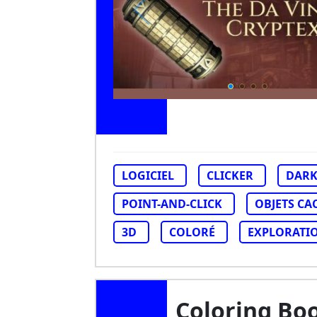
LOGICIEL
CLICKER
DAR
POINT-AND-CLICK
OBJETS CA
3D
COLORÉ
EXPLORATI
Coloring Boo