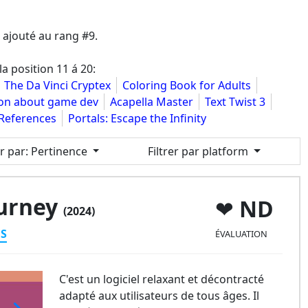
ajouté au rang #9.
la position 11 á 20:
The Da Vinci Cryptex
Coloring Book for Adults
oon about game dev
Acapella Master
Text Twist 3
 References
Portals: Escape the Infinity
er par
: Pertinence
Filtrer par platform
ourney
ND
(2024)
ES
ÉVALUATION
C'est un logiciel relaxant et décontracté
adapté aux utilisateurs de tous âges. Il