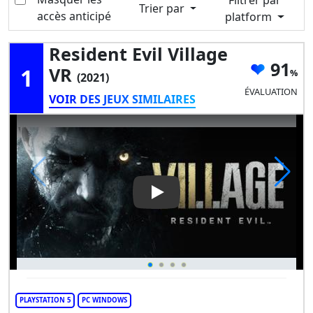
Filtrer par
Trier par
accès anticipé
platform
Resident Evil Village
91
1
VR
(2021)
ÉVALUATION
VOIR DES JEUX SIMILAIRES
Play Video: Resident Evil Villa
PLAYSTATION 5
PC WINDOWS