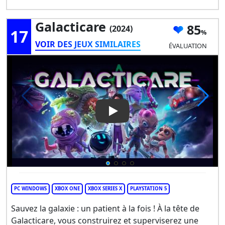
Galacticare
85
(2024)
17
VOIR DES JEUX SIMILAIRES
ÉVALUATION
Play Video: Galacticare
PC WINDOWS
XBOX ONE
XBOX SERIES X
PLAYSTATION 5
Sauvez la galaxie : un patient à la fois ! À la tête de
Galacticare, vous construirez et superviserez une