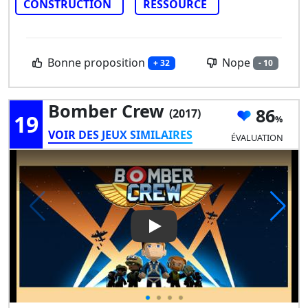
CONSTRUCTION
RESSOURCE
Bonne proposition
Nope
+ 32
- 10
Bomber Crew
86
(2017)
19
VOIR DES JEUX SIMILAIRES
ÉVALUATION
Play Video: Bomber Crew