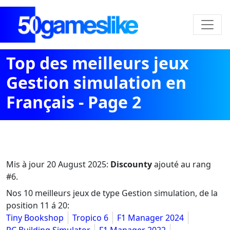
Top des meilleurs jeux
Gestion simulation en
Français - Page 2
Mis à jour
20 August 2025
:
Discounty
ajouté au rang
#6.
Nos 10 meilleurs jeux de type Gestion simulation, de la
position 11 á 20:
Tiny Bookshop
Tropico 6
F1 Manager 2024