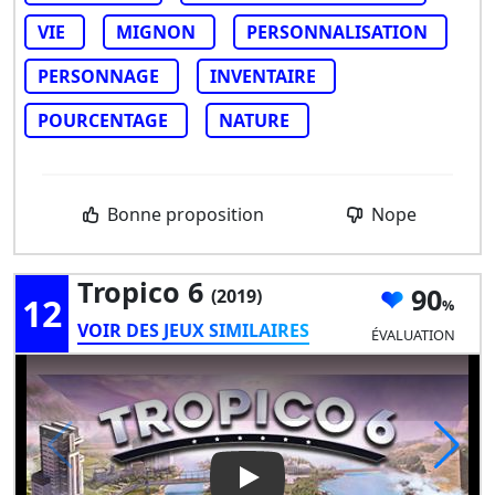
VIE
MIGNON
PERSONNALISATION
PERSONNAGE
INVENTAIRE
POURCENTAGE
NATURE
Bonne proposition
Nope
Tropico 6
90
(2019)
12
VOIR DES JEUX SIMILAIRES
ÉVALUATION
Play Video: Tropico 6