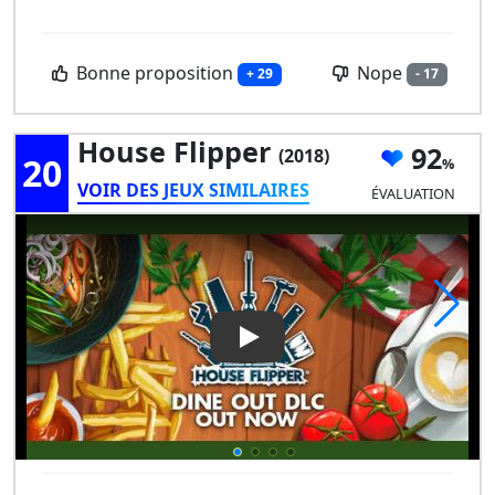
Bonne proposition
Nope
+ 29
- 17
House Flipper
92
(2018)
20
VOIR DES JEUX SIMILAIRES
ÉVALUATION
Play Video: House Flipper