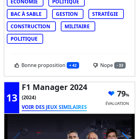
ÉCONOMIE
POLITIQUE
BAC À SABLE
GESTION
STRATÉGIE
CONSTRUCTION
MILITAIRE
POLITIQUE
Bonne proposition
Nope
+ 42
- 33
F1 Manager 2024
79
13
(2024)
ÉVALUATION
VOIR DES JEUX SIMILAIRES