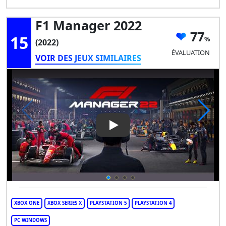
F1 Manager 2022
77
15
(2022)
ÉVALUATION
VOIR DES JEUX SIMILAIRES
Play Video: F1 Manager 2022
XBOX ONE
XBOX SERIES X
PLAYSTATION 5
PLAYSTATION 4
PC WINDOWS