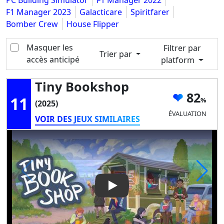
PC Building Simulator
F1 Manager 2022
F1 Manager 2023
Galacticare
Spiritfarer
Bomber Crew
House Flipper
Masquer les
Filtrer par
Trier par
accès anticipé
platform
Tiny Bookshop
82
11
(2025)
ÉVALUATION
VOIR DES JEUX SIMILAIRES
Play Video: Tiny Bookshop