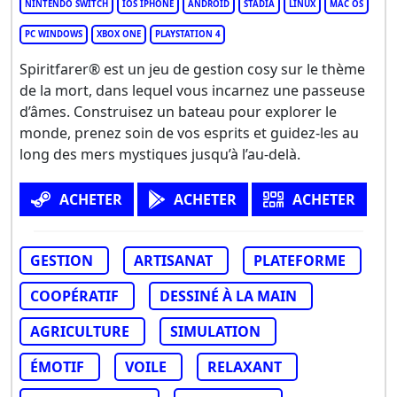
NINTENDO SWITCH
IOS IPHONE
ANDROID
STADIA
LINUX
MAC OS
PC WINDOWS
XBOX ONE
PLAYSTATION 4
Spiritfarer® est un jeu de gestion cosy sur le thème
de la mort, dans lequel vous incarnez une passeuse
d’âmes. Construisez un bateau pour explorer le
monde, prenez soin de vos esprits et guidez-les au
long des mers mystiques jusqu’à l’au-delà.
ACHETER
ACHETER
ACHETER
GESTION
ARTISANAT
PLATEFORME
COOPÉRATIF
DESSINÉ À LA MAIN
AGRICULTURE
SIMULATION
ÉMOTIF
VOILE
RELAXANT