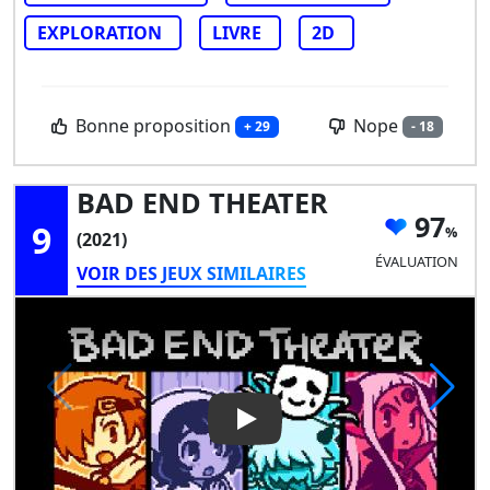
EXPLORATION
LIVRE
2D
Bonne proposition
Nope
+ 29
- 18
BAD END THEATER
97
9
(2021)
ÉVALUATION
VOIR DES JEUX SIMILAIRES
Play Video: BAD END THEATE