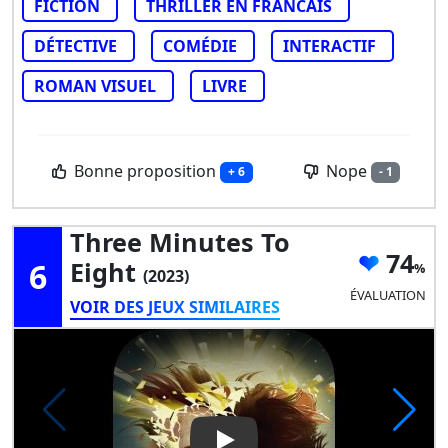
FICTION
THRILLER EN FRANCAIS
DÉTECTIVE
COMÉDIE
INTERACTIF
ROMAN VISUEL
LIVRE
Bonne proposition
Nope
+ 6
- 1
Three Minutes To
74
6
Eight
(2023)
ÉVALUATION
VOIR DES JEUX SIMILAIRES