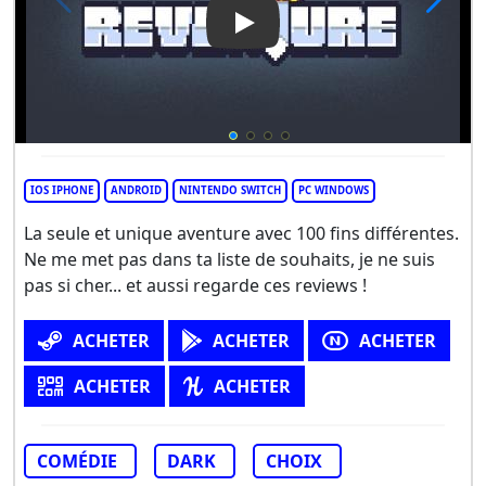
Play Video: Reventure
IOS IPHONE
ANDROID
NINTENDO SWITCH
PC WINDOWS
La seule et unique aventure avec 100 fins différentes.
Ne me met pas dans ta liste de souhaits, je ne suis
pas si cher... et aussi regarde ces reviews !
ACHETER
ACHETER
ACHETER
ACHETER
ACHETER
COMÉDIE
DARK
CHOIX