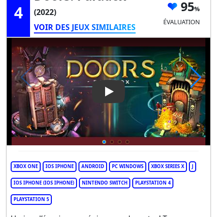
95
4
(2022)
ÉVALUATION
VOIR DES JEUX SIMILAIRES
Play Video: Doors: Paradox
XBOX ONE
IOS IPHONE
ANDROID
PC WINDOWS
XBOX SERIES X
J
IOS IPHONE (IOS IPHONE)
NINTENDO SWITCH
PLAYSTATION 4
PLAYSTATION 5