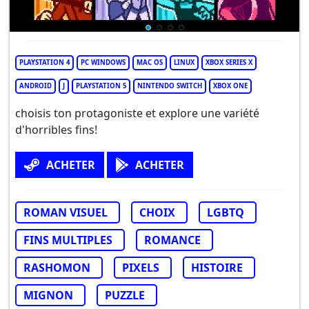
PLAYSTATION 4
PC WINDOWS
MAC OS
LINUX
XBOX SERIES X
ANDROID
J
PLAYSTATION 5
NINTENDO SWITCH
XBOX ONE
choisis ton protagoniste et explore une variété
d'horribles fins!
ACHETER
ACHETER
ROMAN VISUEL
CHOIX
LGBTQ
FINS MULTIPLES
ROMANCE
RASHOMON
PIXELS
HISTOIRE
MIGNON
PUZZLE