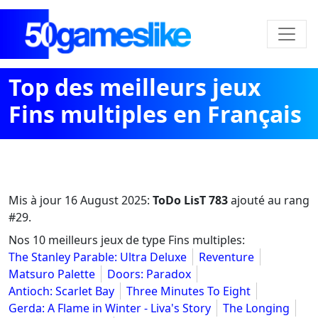
Top des meilleurs jeux
Fins multiples en Français
Mis à jour
16 August 2025
:
ToDo LisT 783
ajouté au rang
#29.
Nos 10 meilleurs jeux de type Fins multiples:
The Stanley Parable: Ultra Deluxe
Reventure
Matsuro Palette
Doors: Paradox
Antioch: Scarlet Bay
Three Minutes To Eight
Gerda: A Flame in Winter - Liva's Story
The Longing