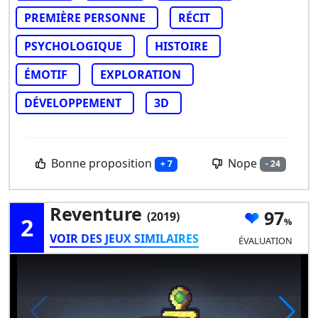
PREMIÈRE PERSONNE
RÉCIT
PSYCHOLOGIQUE
HISTOIRE
ÉMOTIF
EXPLORATION
DÉVELOPPEMENT
3D
Bonne proposition
Nope
+ 7
- 24
Reventure
97
(2019)
2
VOIR DES JEUX SIMILAIRES
ÉVALUATION