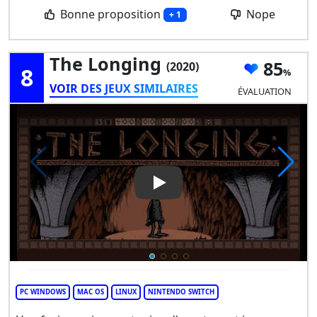
Bonne proposition
Nope
+ 1
The Longing
85
(2020)
8
VOIR DES JEUX SIMILAIRES
ÉVALUATION
Play Video: The Longing
PC WINDOWS
MAC OS
LINUX
NINTENDO SWITCH