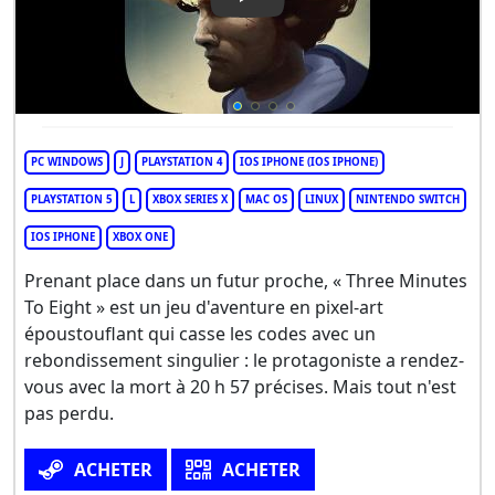
Play Video: Three Minutes To 
PC WINDOWS
J
PLAYSTATION 4
IOS IPHONE (IOS IPHONE)
PLAYSTATION 5
L
XBOX SERIES X
MAC OS
LINUX
NINTENDO SWITCH
IOS IPHONE
XBOX ONE
Prenant place dans un futur proche, « Three Minutes
To Eight » est un jeu d'aventure en pixel-art
époustouflant qui casse les codes avec un
rebondissement singulier : le protagoniste a rendez-
vous avec la mort à 20 h 57 précises. Mais tout n'est
pas perdu.
ACHETER
ACHETER