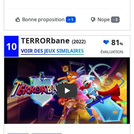
Bonne proposition
Nope
+ 1
- 3
TERRORbane
81
(2022)
10
VOIR DES JEUX SIMILAIRES
ÉVALUATION
Play Video: tERRORbane