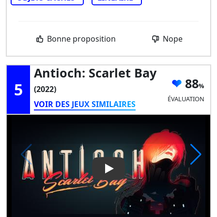
Bonne proposition
Nope
Antioch: Scarlet Bay
88
5
(2022)
ÉVALUATION
VOIR DES JEUX SIMILAIRES
Play Video: Antioch: Scarlet B