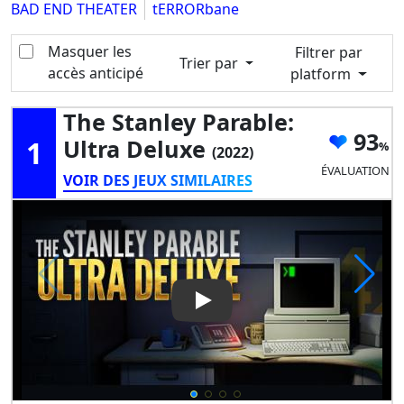
BAD END THEATER
tERRORbane
Masquer les
Filtrer par
Trier par
accès anticipé
platform
The Stanley Parable:
93
1
Ultra Deluxe
(2022)
ÉVALUATION
VOIR DES JEUX SIMILAIRES
Play Video: The Stanley Parab