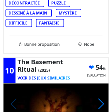
DÉCONTRACTÉE
PUZZLE
DESSINÉ À LA MAIN
MYSTÈRE
DIFFICILE
FANTAISIE
Bonne proposition
Nope
The Basement
54
10
Ritual
(2025)
ÉVALUATION
VOIR DES JEUX SIMILAIRES