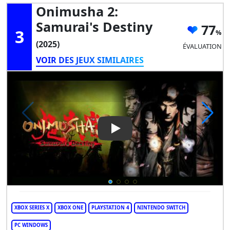
Onimusha 2:
Samurai's Destiny
77
3
(2025)
ÉVALUATION
VOIR DES JEUX SIMILAIRES
Play Video: Onimusha 2: Samu
XBOX SERIES X
XBOX ONE
PLAYSTATION 4
NINTENDO SWITCH
PC WINDOWS