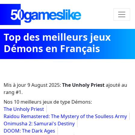
Top des meilleurs jeux
Démons en Français
Mis à jour
9 August 2025
:
The Unholy Priest
ajouté au
rang #1.
Nos 10 meilleurs jeux de type Démons:
The Unholy Priest
Raidou Remastered: The Mystery of the Soulless Army
Onimusha 2: Samurai's Destiny
DOOM: The Dark Ages