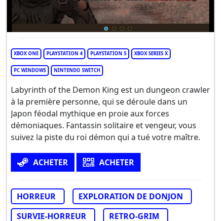
XBOX ONE
PLAYSTATION 4
PLAYSTATION 5
XBOX SERIES X
PC WINDOWS
NINTENDO SWITCH
Labyrinth of the Demon King est un dungeon crawler
à la première personne, qui se déroule dans un
Japon féodal mythique en proie aux forces
démoniaques. Fantassin solitaire et vengeur, vous
suivez la piste du roi démon qui a tué votre maître.
ACHETER
ACHETER
HORREUR
EXPLORATION DE DONJON
SURVIE-HORREUR
RETRO-GRIM