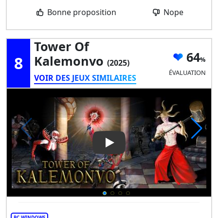
Bonne proposition
Nope
Tower Of
64
8
Kalemonvo
(2025)
ÉVALUATION
VOIR DES JEUX SIMILAIRES
Play Video: Tower of Kalemo
PC WINDOWS