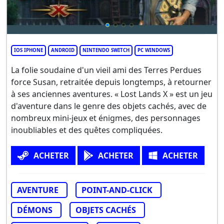
IOS IPHONE
ANDROID
NINTENDO SWITCH
PC WINDOWS
La folie soudaine d'un vieil ami des Terres Perdues
force Susan, retraitée depuis longtemps, à retourner
à ses anciennes aventures. « Lost Lands X » est un jeu
d'aventure dans le genre des objets cachés, avec de
nombreux mini-jeux et énigmes, des personnages
inoubliables et des quêtes compliquées.
ACHETER
ACHETER
ACHETER
AVENTURE
POINT-AND-CLICK
DÉMONS
OBJETS CACHÉS