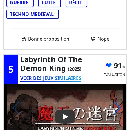
GUERRE
LUTTE
RÉCIT
TECHNO-MEDIEVAL
Bonne proposition
Nope
Labyrinth Of The
91
5
Demon King
(2025)
ÉVALUATION
VOIR DES JEUX SIMILAIRES
Play Video: Labyrinth Of The