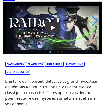
Play Video: Raidou Remastere
PLAYSTATION 5
PC WINDOWS
XBOX SERIES X
PLAYSTATION 4
NINTENDO SWITCH
L'histoire de l'apprenti détective et grand invocateur
de démons Raidou Kuzunoha XIV revient avec ce
classique remasterisé ! Faites appel à vos démons
pour résoudre des mystères surnaturels et éliminer
vos ennemis.