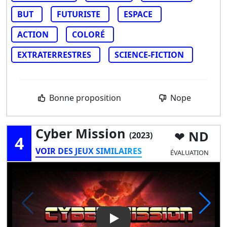
BUT
FUTURISTE
ESPACE
ACTION
COLORÉ
EXTRATERRESTRES
SCIENCE-FICTION
Bonne proposition
Nope
Cyber Mission
ND
(2023)
4
VOIR DES JEUX SIMILAIRES
ÉVALUATION
Play Video: Cyber mission