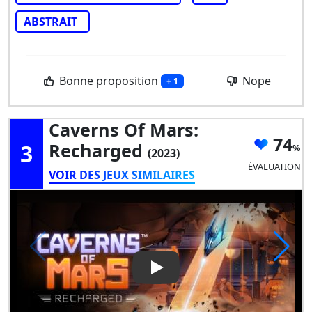
ABSTRAIT
Bonne proposition
Nope
+ 1
Caverns Of Mars:
74
3
Recharged
(2023)
ÉVALUATION
VOIR DES JEUX SIMILAIRES
Play Video: Caverns of Mars: