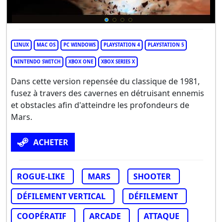
LINUX
MAC OS
PC WINDOWS
PLAYSTATION 4
PLAYSTATION 5
NINTENDO SWITCH
XBOX ONE
XBOX SERIES X
Dans cette version repensée du classique de 1981,
fusez à travers des cavernes en détruisant ennemis
et obstacles afin d'atteindre les profondeurs de
Mars.
ACHETER
ROGUE-LIKE
MARS
SHOOTER
DÉFILEMENT VERTICAL
DÉFILEMENT
COOPÉRATIF
ARCADE
ATTAQUE