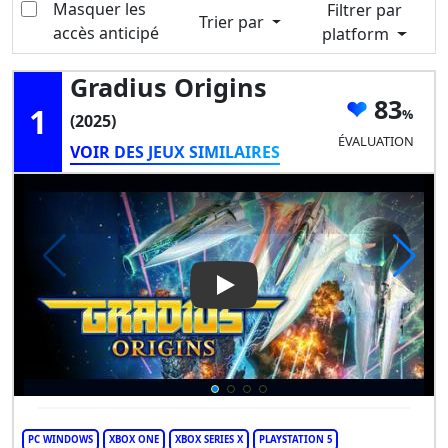
Masquer les
Filtrer par
Trier par
accès anticipé
platform
Gradius Origins
83
1
(2025)
ÉVALUATION
VOIR DES JEUX SIMILAIRES
Play Video: Gradius Origins
PC WINDOWS
XBOX ONE
XBOX SERIES X
PLAYSTATION 5