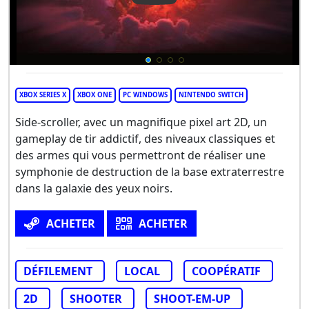
XBOX SERIES X
XBOX ONE
PC WINDOWS
NINTENDO SWITCH
Side-scroller, avec un magnifique pixel art 2D, un
gameplay de tir addictif, des niveaux classiques et
des armes qui vous permettront de réaliser une
symphonie de destruction de la base extraterrestre
dans la galaxie des yeux noirs.
ACHETER
ACHETER
DÉFILEMENT
LOCAL
COOPÉRATIF
2D
SHOOTER
SHOOT-EM-UP