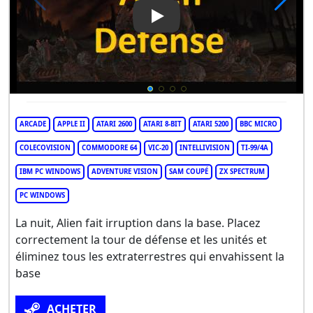
Play Video: Alien Defense
ARCADE
APPLE II
ATARI 2600
ATARI 8-BIT
ATARI 5200
BBC MICRO
COLECOVISION
COMMODORE 64
VIC-20
INTELLIVISION
TI-99/4A
IBM PC WINDOWS
ADVENTURE VISION
SAM COUPÉ
ZX SPECTRUM
PC WINDOWS
La nuit, Alien fait irruption dans la base. Placez
correctement la tour de défense et les unités et
éliminez tous les extraterrestres qui envahissent la
base
ACHETER