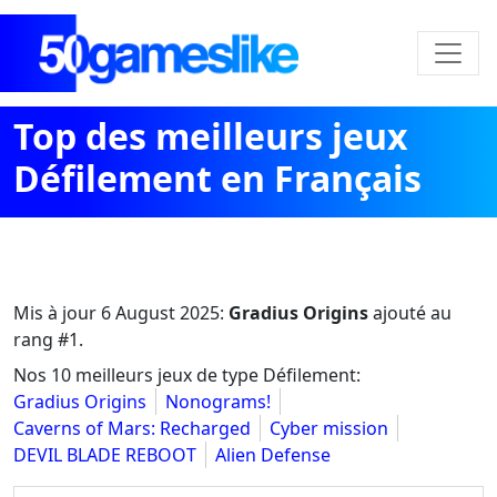
Top des meilleurs jeux
Défilement en Français
Mis à jour
6 August 2025
:
Gradius Origins
ajouté au
rang #1.
Nos 10 meilleurs jeux de type Défilement:
Gradius Origins
Nonograms!
Caverns of Mars: Recharged
Cyber mission
DEVIL BLADE REBOOT
Alien Defense