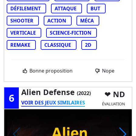
DÉFILEMENT
ATTAQUE
BUT
SHOOTER
ACTION
MÉCA
VERTICALE
SCIENCE-FICTION
REMAKE
CLASSIQUE
2D
Bonne proposition
Nope
Alien Defense
ND
(2022)
6
VOIR DES JEUX SIMILAIRES
ÉVALUATION