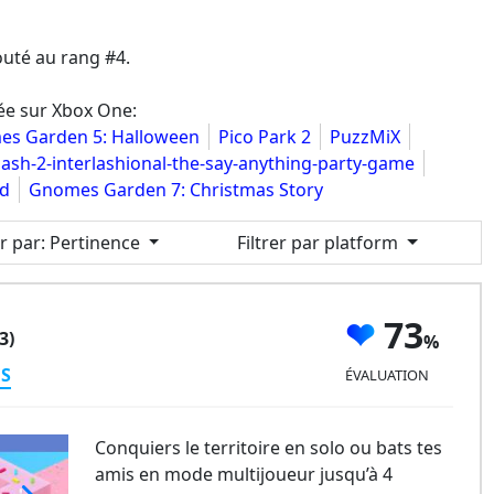
uté au rang #4.
ée sur Xbox One:
s Garden 5: Halloween
Pico Park 2
PuzzMiX
lash-2-interlashional-the-say-anything-party-game
ld
Gnomes Garden 7: Christmas Story
er par
: Pertinence
Filtrer par platform
73
3)
ES
ÉVALUATION
Conquiers le territoire en solo ou bats tes
amis en mode multijoueur jusqu’à 4