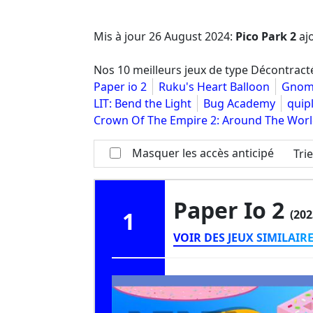
Mis à jour
26 August 2024
:
Pico Park 2
ajo
Nos 10 meilleurs jeux de type Décontract
Paper io 2
Ruku's Heart Balloon
Gnome
LIT: Bend the Light
Bug Academy
quip
Crown Of The Empire 2: Around The Wor
Masquer les accès anticipé
Tri
Paper Io 2
1
(202
VOIR DES JEUX SIMILAIR