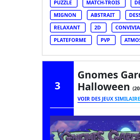
PUZZLE
MATCH-TROIS
D
MIGNON
ABSTRAIT
DES
RELAXANT
2D
CONVIVIA
PLATEFORME
PVP
ATMO
Gnomes Gard
3
Halloween
(20
VOIR DES JEUX SIMILAIR