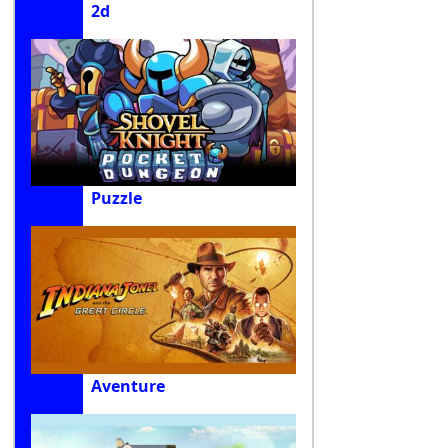
2d
Puzzle
Aventure