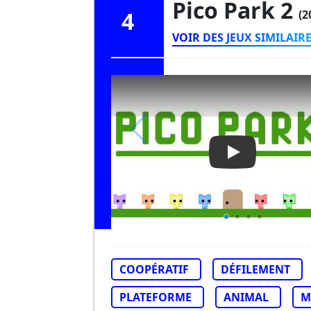
Pico Park 2
4
(2
VOIR DES JEUX SIMILAIR
Play Video: Pic
COOPÉRATIF
DÉFILEMENT
PLATEFORME
ANIMAL
M