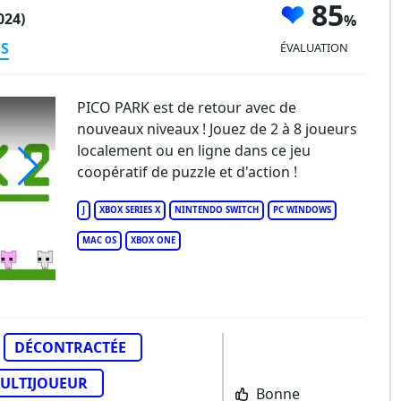
85
024)
ES
ÉVALUATION
PICO PARK est de retour avec de
nouveaux niveaux ! Jouez de 2 à 8 joueurs
localement ou en ligne dans ce jeu
coopératif de puzzle et d'action !
o Park 2
J
XBOX SERIES X
NINTENDO SWITCH
PC WINDOWS
MAC OS
XBOX ONE
DÉCONTRACTÉE
ULTIJOUEUR
Bonne