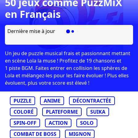
50 jeux comme PuzzMiX
en Français
Dernière mise à jour
Un jeu de puzzle musical frais et passionnant mettant
en scène Lola la muse ! Profitez de 19 chansons et
1 piste BGM. Faites entrer en collision les sphères de
Lola et mélangez-les pour les faire évoluer ! Plus elles
évoluent, plus votre score est élevé !
PUZZLE
ANIME
DÉCONTRACTÉE
COLORÉ
PLATEFORME
SUIKA
SPIN-OFF
ACTION
SOLO
COMBAT DE BOSS
MIGNON