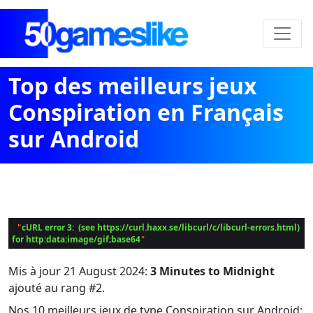
Top des meilleurs jeux
Conspiration en Français
sur Android
cURL error 3:  (see https://curl.haxx.se/libcurl/c/libcurl-errors.html) 
 "
for http:data:image/gif;base64
Mis à jour
21 August 2024
:
3 Minutes to Midnight
ajouté au rang #2.
Nos 10 meilleurs jeux de type Conspiration sur Android: