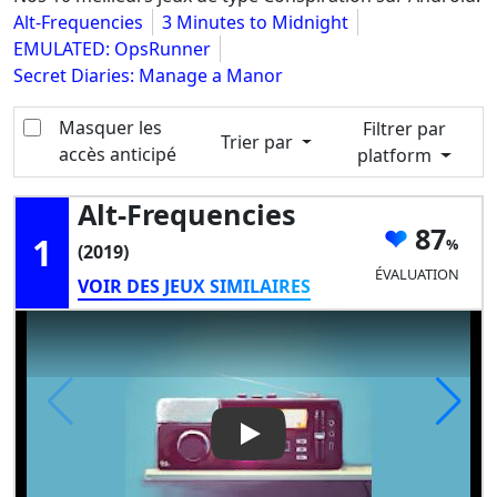
Alt-Frequencies
3 Minutes to Midnight
EMULATED: OpsRunner
Secret Diaries: Manage a Manor
Masquer les
Filtrer par
Trier par
accès anticipé
platform
Alt-Frequencies
87
1
(2019)
ÉVALUATION
VOIR DES JEUX SIMILAIRES
Play Video: Alt-Frequencies