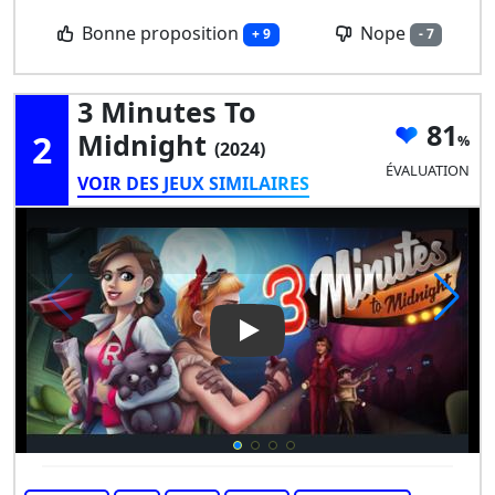
Bonne proposition
Nope
+ 9
- 7
3 Minutes To
81
2
Midnight
(2024)
ÉVALUATION
VOIR DES JEUX SIMILAIRES
Play Video: 3 Minutes to Midn