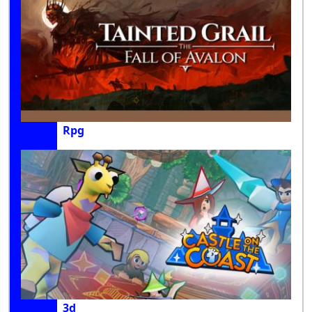
Rpg
3d