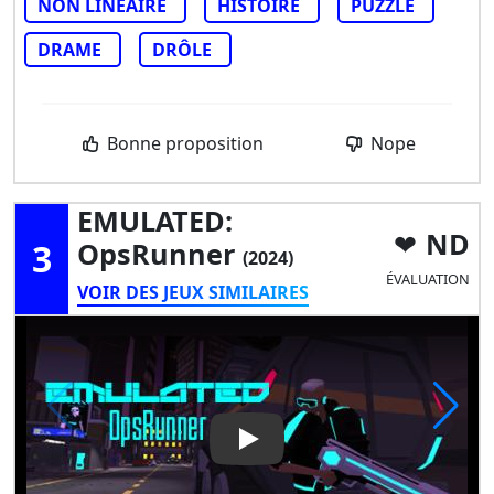
NON LINÉAIRE
HISTOIRE
PUZZLE
DRAME
DRÔLE
Bonne proposition
Nope
EMULATED:
ND
3
OpsRunner
(2024)
ÉVALUATION
VOIR DES JEUX SIMILAIRES
Play Video: EMULATED: OpsR