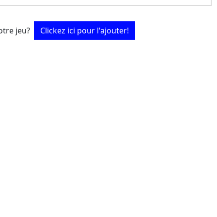
tre jeu?
Clickez ici pour l'ajouter!