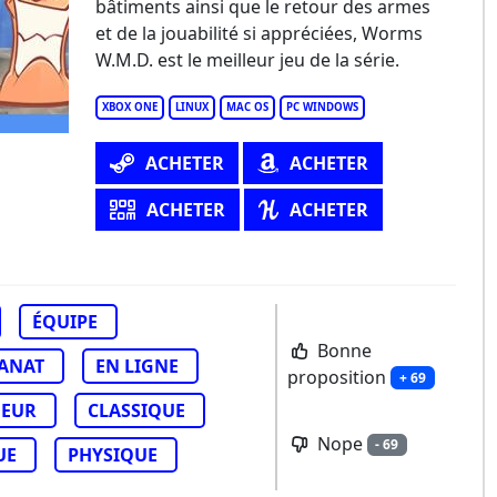
bâtiments ainsi que le retour des armes
orms W.M.D
et de la jouabilité si appréciées, Worms
W.M.D. est le meilleur jeu de la série.
XBOX ONE
LINUX
MAC OS
PC WINDOWS
ACHETER
ACHETER
ACHETER
ACHETER
ÉQUIPE
Bonne
SANAT
EN LIGNE
proposition
+ 69
UEUR
CLASSIQUE
Nope
- 69
UE
PHYSIQUE