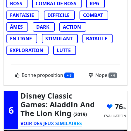
BOSS
COMBAT DE BOSS
RPG
FANTAISIE
DIFFICILE
COMBAT
ÂMES
DARK
ACTION
EN LIGNE
STIMULANT
BATAILLE
EXPLORATION
LUTTE
Bonne proposition
Nope
+ 8
- 4
Disney Classic
Games: Aladdin And
76
6
The Lion King
(2019)
ÉVALUATION
VOIR DES JEUX SIMILAIRES