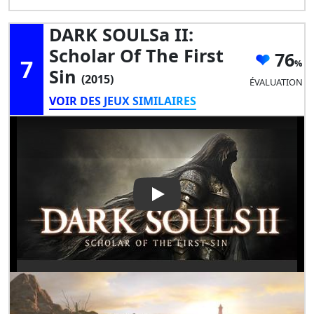
DARK SOULSa II:
Scholar Of The First
76
7
Sin
(2015)
ÉVALUATION
VOIR DES JEUX SIMILAIRES
Play Video: DARK SOULSa II: Sc