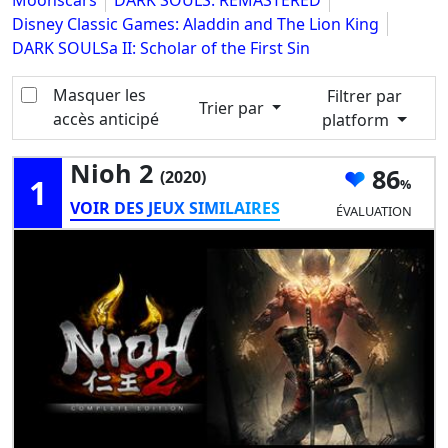
Disney Classic Games: Aladdin and The Lion King
DARK SOULSa II: Scholar of the First Sin
Masquer les
Filtrer par
Trier par
accès anticipé
platform
Nioh 2
86
(2020)
1
VOIR DES JEUX SIMILAIRES
ÉVALUATION