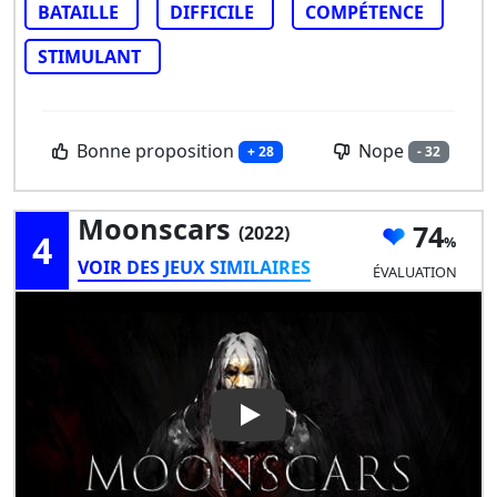
BATAILLE
DIFFICILE
COMPÉTENCE
STIMULANT
Bonne proposition
Nope
+ 28
- 32
Moonscars
74
(2022)
4
VOIR DES JEUX SIMILAIRES
ÉVALUATION
Play Video: Moonscars