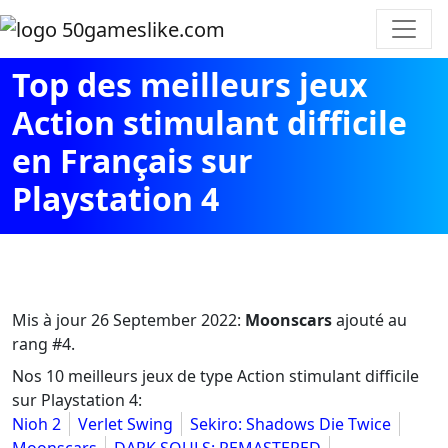
Top des meilleurs jeux
Action stimulant difficile
en Français sur
Playstation 4
Mis à jour
26 September 2022
:
Moonscars
ajouté au
rang #4.
Nos 10 meilleurs jeux de type Action stimulant difficile
sur Playstation 4:
Nioh 2
Verlet Swing
Sekiro: Shadows Die Twice
Moonscars
DARK SOULS: REMASTERED