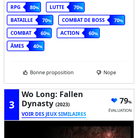
RPG
LUTTE
80
70
BATAILLE
COMBAT DE BOSS
70
70
COMBAT
ACTION
60
60
ÂMES
40
Bonne proposition
Nope
Wo Long: Fallen
79
3
Dynasty
(2023)
ÉVALUATION
VOIR DES JEUX SIMILAIRES