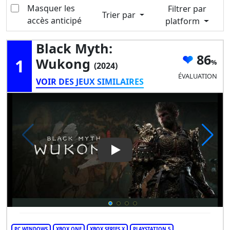
Masquer les
Filtrer par
Trier par
accès anticipé
platform
Black Myth:
86
1
Wukong
(2024)
ÉVALUATION
VOIR DES JEUX SIMILAIRES
Play Video: Black Myth: Wuk
PC WINDOWS
XBOX ONE
XBOX SERIES X
PLAYSTATION 5