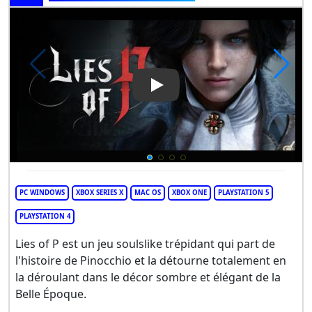
Play Video: Lies Of P
PC WINDOWS
XBOX SERIES X
MAC OS
XBOX ONE
PLAYSTATION 5
PLAYSTATION 4
Lies of P est un jeu soulslike trépidant qui part de
l'histoire de Pinocchio et la détourne totalement en
la déroulant dans le décor sombre et élégant de la
Belle Époque.