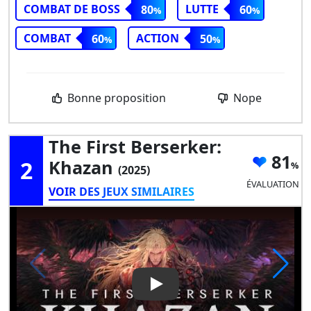
COMBAT DE BOSS
LUTTE
80
60
COMBAT
ACTION
60
50
Bonne proposition
Nope
The First Berserker:
81
2
Khazan
(2025)
ÉVALUATION
VOIR DES JEUX SIMILAIRES
Play Video: The First Berserk