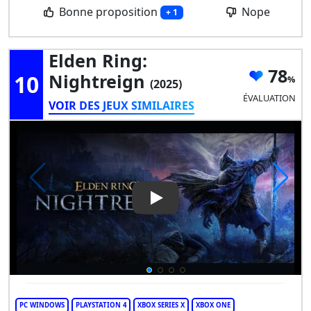
Bonne proposition
Nope
+ 1
Elden Ring:
78
10
Nightreign
(2025)
ÉVALUATION
VOIR DES JEUX SIMILAIRES
Play Video: Elden Ring: Night
PC WINDOWS
PLAYSTATION 4
XBOX SERIES X
XBOX ONE