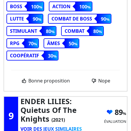
BOSS
ACTION
100
100
LUTTE
COMBAT DE BOSS
90
90
STIMULANT
COMBAT
80
80
RPG
ÂMES
70
50
COOPÉRATIF
30
Bonne proposition
Nope
ENDER LILIES:
Quietus Of The
89
9
Knights
(2021)
ÉVALUATION
VOIR DES JEUX SIMILAIRES