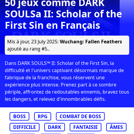
50 jeux comme DARK
SOULSa II: Scholar of the
First Sin en Français
Mis à jour,
23 July 2025
:
Wuchang: Fallen Feathers
ajouté au rang #5..
Dans DARK SOULS™ II: Scholar of the First Sin, la
difficulté et l'univers captivant désormais marque de
fabrique de la franchise, vous réservent une
expérience plus intense. Prenez part à ce sombre
périple, affrontez de redoutables ennemis, bravez tous
les dangers, et relevez d'innombrables défis.
BOSS
RPG
COMBAT DE BOSS
DIFFICILE
DARK
FANTAISIE
ÂMES