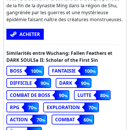
de la fin de la dynastie Ming dans la région de Shu,
gangrénée par les guerres et une mystérieuse
épidémie faisant naître des créatures monstrueuses.
ACHETER
Similarités entre Wuchang: Fallen Feathers et
DARK SOULSa II: Scholar of the First Sin
BOSS
FANTAISIE
100
100
DIFFICILE
DARK
90
90
COMBAT DE BOSS
LUTTE
90
80
RPG
EXPLORATION
70
70
ACTION
COMBAT
70
60