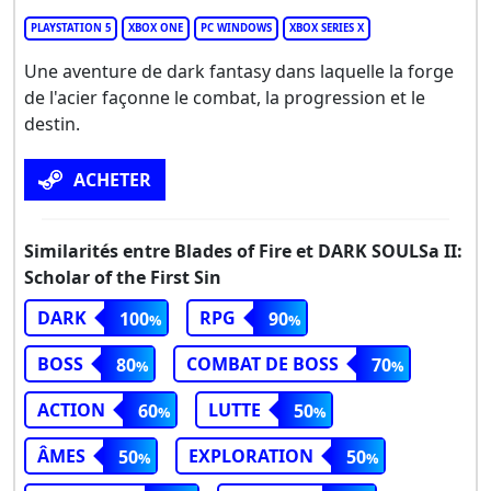
PLAYSTATION 5
XBOX ONE
PC WINDOWS
XBOX SERIES X
Une aventure de dark fantasy dans laquelle la forge
de l'acier façonne le combat, la progression et le
destin.
ACHETER
Similarités entre Blades of Fire et DARK SOULSa II:
Scholar of the First Sin
DARK
RPG
100
90
BOSS
COMBAT DE BOSS
80
70
ACTION
LUTTE
60
50
ÂMES
EXPLORATION
50
50