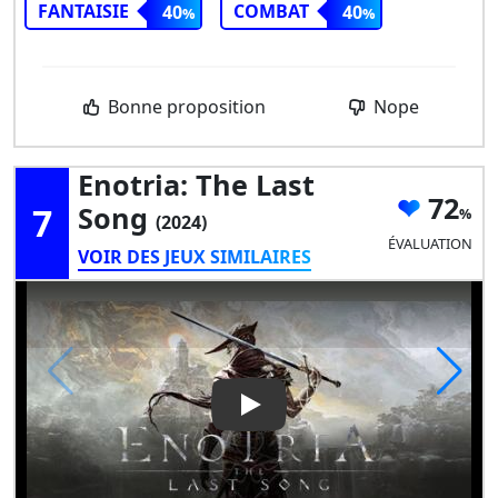
FANTAISIE
COMBAT
40
40
Bonne proposition
Nope
Enotria: The Last
72
7
Song
(2024)
ÉVALUATION
VOIR DES JEUX SIMILAIRES
Play Video: Enotria: The Last