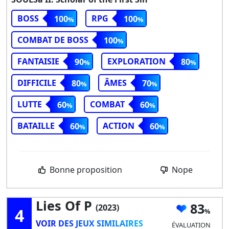
BOSS
RPG
100
100
COMBAT DE BOSS
100
FANTAISIE
EXPLORATION
90
80
DIFFICILE
ÂMES
80
70
LUTTE
COMBAT
60
60
BATAILLE
ACTION
60
60
Bonne proposition
Nope
Lies Of P
83
(2023)
4
VOIR DES JEUX SIMILAIRES
ÉVALUATION