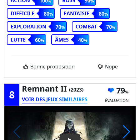
ACTION
BOSS
100
90
DIFFICILE
FANTAISIE
80
80
EXPLORATION
COMBAT
70
70
LUTTE
ÂMES
60
40
Bonne proposition
Nope
Remnant II
79
(2023)
8
VOIR DES JEUX SIMILAIRES
ÉVALUATION