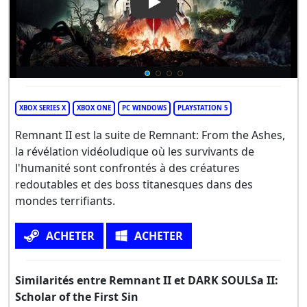
Play Video: Remnant II
XBOX SERIES X
XBOX ONE
PC WINDOWS
PLAYSTATION 5
Remnant II est la suite de Remnant: From the Ashes,
la révélation vidéoludique où les survivants de
l'humanité sont confrontés à des créatures
redoutables et des boss titanesques dans des
mondes terrifiants.
ACHETER
ACHETER
Similarités entre Remnant II et DARK SOULSa II:
Scholar of the First Sin