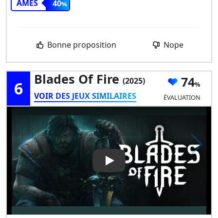
ÂMES
40
Bonne proposition
Nope
Blades Of Fire
74
(2025)
6
VOIR DES JEUX SIMILAIRES
ÉVALUATION
Play Video: Blades of Fire