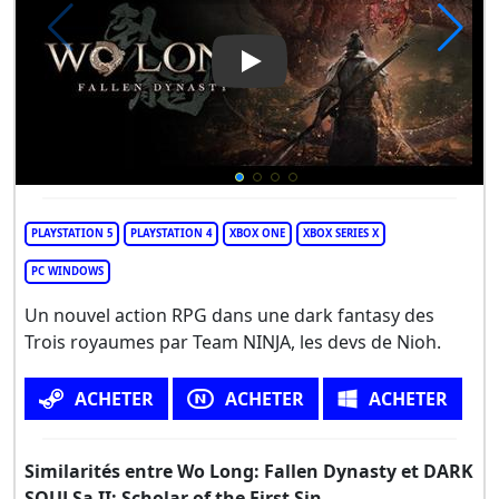
Play Video: Wo Long: Fallen D
PLAYSTATION 5
PLAYSTATION 4
XBOX ONE
XBOX SERIES X
PC WINDOWS
Un nouvel action RPG dans une dark fantasy des
Trois royaumes par Team NINJA, les devs de Nioh.
ACHETER
ACHETER
ACHETER
Similarités entre Wo Long: Fallen Dynasty et DARK
SOULSa II: Scholar of the First Sin