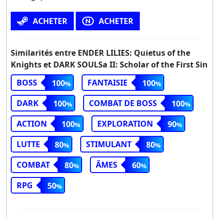
ACHETER
ACHETER
Similarités entre ENDER LILIES: Quietus of the
Knights et DARK SOULSa II: Scholar of the First Sin
BOSS
FANTAISIE
100
100
DARK
COMBAT DE BOSS
100
100
ACTION
EXPLORATION
100
90
LUTTE
STIMULANT
80
80
COMBAT
ÂMES
80
60
RPG
50