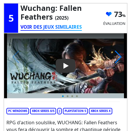
Wuchang: Fallen
73
5
Feathers
(2025)
ÉVALUATION
VOIR DES JEUX SIMILAIRES
Play Video: Wuchang: Fallen 
PC WINDOWS
XBOX SERIES X/S
J
PLAYSTATION 5
XBOX SERIES X
RPG d'action soulslike, WUCHANG: Fallen Feathers
vous fera découvrir la sombre et chaotique période