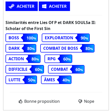
ACHETER
ACHETER
Similarités entre Lies Of P et DARK SOULSa II:
Scholar of the First Sin
BOSS
EXPLORATION
100
90
DARK
COMBAT DE BOSS
80
80
ACTION
RPG
80
60
DIFFICILE
COMBAT
60
60
LUTTE
ÂMES
50
40
Bonne proposition
Nope