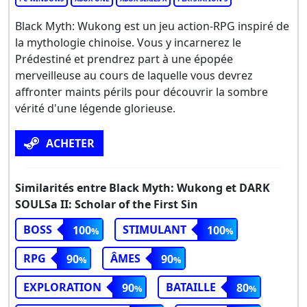
Black Myth: Wukong est un jeu action-RPG inspiré de
la mythologie chinoise. Vous y incarnerez le
Prédestiné et prendrez part à une épopée
merveilleuse au cours de laquelle vous devrez
affronter maints périls pour découvrir la sombre
vérité d'une légende glorieuse.
ACHETER
Similarités entre Black Myth: Wukong et DARK
SOULSa II: Scholar of the First Sin
BOSS
STIMULANT
100
100
RPG
ÂMES
90
90
EXPLORATION
BATAILLE
90
80