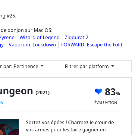
ng #25.
n de donjon sur Mac OS:
Pyrene
Wizard of Legend
Ziggurat 2
gy
Vaporum: Lockdown
FORWARD: Escape the Fold
er par
: Pertinence
Filtrer par platform
Dungeon
83
(2021)
ES
ÉVALUATION
Sortez vos épées ! Charmez le cœur de
vos armes pour les faire gagner en