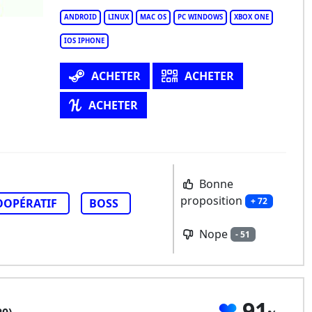
ANDROID
LINUX
MAC OS
PC WINDOWS
XBOX ONE
IOS IPHONE
ACHETER
ACHETER
ACHETER
Bonne
proposition
+ 72
OOPÉRATIF
BOSS
Nope
- 51
91