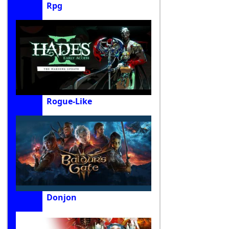
Rpg
Rogue-Like
Donjon