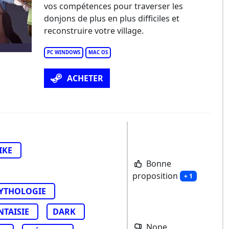
rene
vos compétences pour traverser les
donjons de plus en plus difficiles et
reconstruire votre village.
PC WINDOWS
MAC OS
ACHETER
IKE
Bonne
proposition
+ 1
YTHOLOGIE
NTAISIE
DARK
Nope