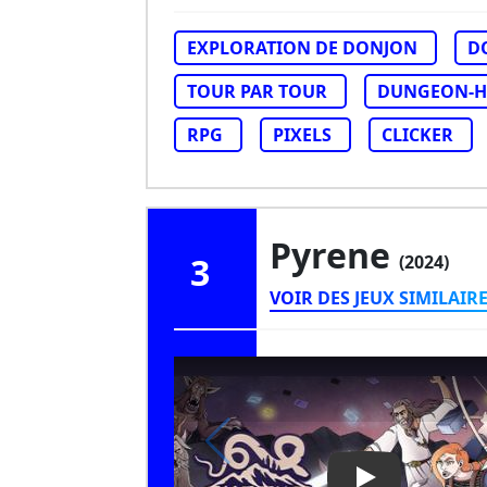
EXPLORATION DE DONJON
D
TOUR PAR TOUR
DUNGEON-H
RPG
PIXELS
CLICKER
Pyrene
3
(2024)
VOIR DES JEUX SIMILAIR