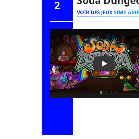
Soda Dunge
2
VOIR DES JEUX SIMILAIR
Play Video: S