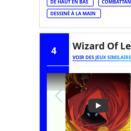
DE HAUT EN BAS
COMBATTAN
DESSINÉ À LA MAIN
Wizard Of L
4
VOIR DES JEUX SIMILAIR
Play Video: Wi