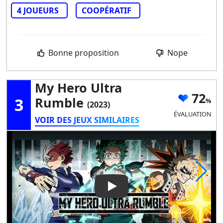
4 JOUEURS
COOPÉRATIF
Bonne proposition
Nope
My Hero Ultra
72
3
Rumble
(2023)
ÉVALUATION
VOIR DES JEUX SIMILAIRES
Play Video: My Hero Ultra Ru