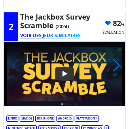
The Jackbox Survey
82
2
Scramble
(2024)
ÉVALUATION
VOIR DES JEUX SIMILAIRES
Play Video: The Jackbox Surv
LINUX
MAC OS
IOS IPHONE
ANDROID
PLAYSTATION 4
NINTENDO SWITCH
XBOX SERIES X
XBOX ONE
PC WINDOWS
J