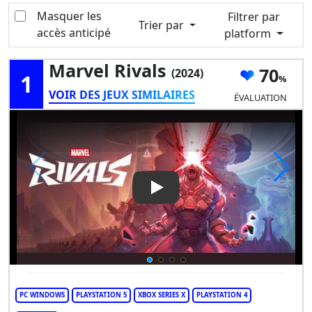
Masquer les
Filtrer par
Trier par
accès anticipé
platform
Marvel Rivals
70
(2024)
1
VOIR DES JEUX SIMILAIRES
ÉVALUATION
Play Video: Marvel Rivals
PC WINDOWS
PLAYSTATION 5
XBOX SERIES X
PLAYSTATION 4