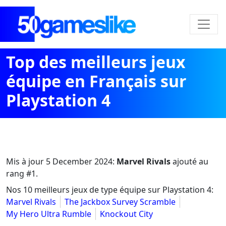
Top des meilleurs jeux
équipe en Français sur
Playstation 4
Mis à jour
5 December 2024
:
Marvel Rivals
ajouté au
rang #1.
Nos 10 meilleurs jeux de type équipe sur Playstation 4:
Marvel Rivals
The Jackbox Survey Scramble
My Hero Ultra Rumble
Knockout City