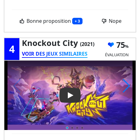
Bonne proposition
Nope
+ 3
Knockout City
75
(2021)
4
VOIR DES JEUX SIMILAIRES
ÉVALUATION
Play Video: Knockout City