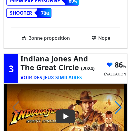
PREMIÈRE PERSONNE
80
SHOOTER
70
Bonne proposition
Nope
Indiana Jones And
86
3
The Great Circle
(2024)
ÉVALUATION
VOIR DES JEUX SIMILAIRES
Play Video: Indiana Jones and