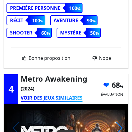
PREMIÈRE PERSONNE
100
RÉCIT
AVENTURE
100
90
SHOOTER
MYSTÈRE
60
50
Bonne proposition
Nope
Metro Awakening
68
4
(2024)
ÉVALUATION
VOIR DES JEUX SIMILAIRES