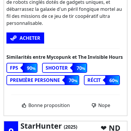
de robots cinglés dotés de gadgets uniques, et
débarrassez la galaxie d'un péril fongique mortel au
fil des missions de ce jeu de tir coopératif ultra
personnalisable.
ACHETER
Similarités entre Mycopunk et The Invisible Hours
FPS
SHOOTER
90
70
PREMIÈRE PERSONNE
RÉCIT
70
60
Bonne proposition
Nope
StarHunter
ND
(2025)