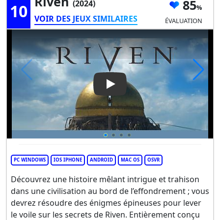
Riven
85
(2024)
10
VOIR DES JEUX SIMILAIRES
ÉVALUATION
Play Video: Riven
PC WINDOWS
IOS IPHONE
ANDROID
MAC OS
OSVR
Découvrez une histoire mêlant intrigue et trahison
dans une civilisation au bord de l’effondrement ; vous
devrez résoudre des énigmes épineuses pour lever
le voile sur les secrets de Riven. Entièrement conçu