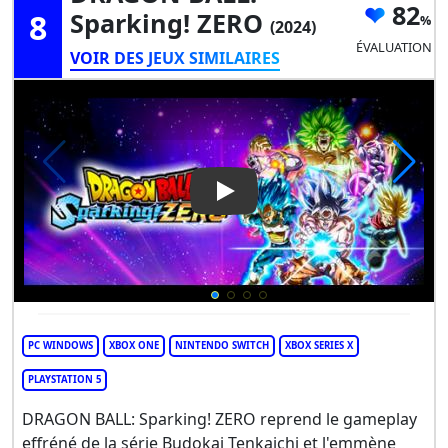
82
8
Sparking! ZERO
(2024)
ÉVALUATION
VOIR DES JEUX SIMILAIRES
Play Video: DRAGON BALL: Sp
PC WINDOWS
XBOX ONE
NINTENDO SWITCH
XBOX SERIES X
PLAYSTATION 5
DRAGON BALL: Sparking! ZERO reprend le gameplay
effréné de la série Budokai Tenkaichi et l'emmène