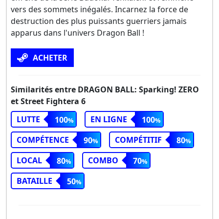
vers des sommets inégalés. Incarnez la force de
destruction des plus puissants guerriers jamais
apparus dans l'univers Dragon Ball !
ACHETER
Similarités entre DRAGON BALL: Sparking! ZERO
et Street Fightera 6
LUTTE
EN LIGNE
100
100
COMPÉTENCE
COMPÉTITIF
90
80
LOCAL
COMBO
80
70
BATAILLE
50