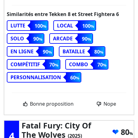
Similarités entre Tekken 8 et Street Fightera 6
LUTTE
LOCAL
100
100
SOLO
ARCADE
90
90
EN LIGNE
BATAILLE
90
80
COMPÉTITIF
COMBO
70
70
PERSONNALISATION
60
Bonne proposition
Nope
Fatal Fury: City Of
80
4
The Wolves
(2025)