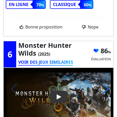
EN LIGNE
CLASSIQUE
70
60
Bonne proposition
Nope
Monster Hunter
86
6
Wilds
(2025)
ÉVALUATION
VOIR DES JEUX SIMILAIRES
Play Video: Monster Hunter W