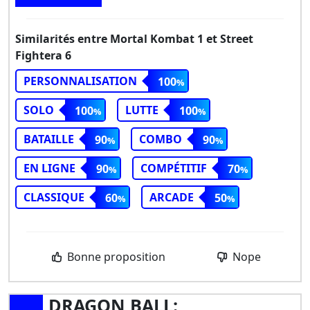
Similarités entre Mortal Kombat 1 et Street
Fightera 6
PERSONNALISATION
100
SOLO
LUTTE
100
100
BATAILLE
COMBO
90
90
EN LIGNE
COMPÉTITIF
90
70
CLASSIQUE
ARCADE
60
50
Bonne proposition
Nope
DRAGON BALL: