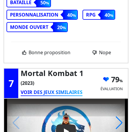
BATAILLE
50
PERSONNALISATION
RPG
40
40
MONDE OUVERT
20
Bonne proposition
Nope
Mortal Kombat 1
79
7
(2023)
ÉVALUATION
VOIR DES JEUX SIMILAIRES