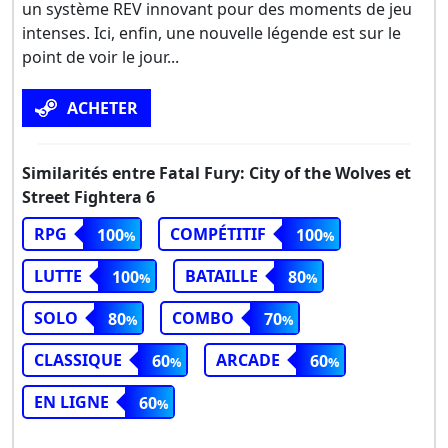
un système REV innovant pour des moments de jeu
intenses. Ici, enfin, une nouvelle légende est sur le
point de voir le jour...
ACHETER
Similarités entre Fatal Fury: City of the Wolves et
Street Fightera 6
RPG
COMPÉTITIF
100
100
LUTTE
BATAILLE
100
80
SOLO
COMBO
80
70
CLASSIQUE
ARCADE
60
60
EN LIGNE
60