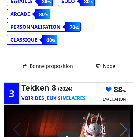
BATAILLE
SOLO
80
80
ARCADE
80
PERSONNALISATION
70
CLASSIQUE
60
Bonne proposition
Nope
Tekken 8
88
(2024)
3
VOIR DES JEUX SIMILAIRES
ÉVALUATION