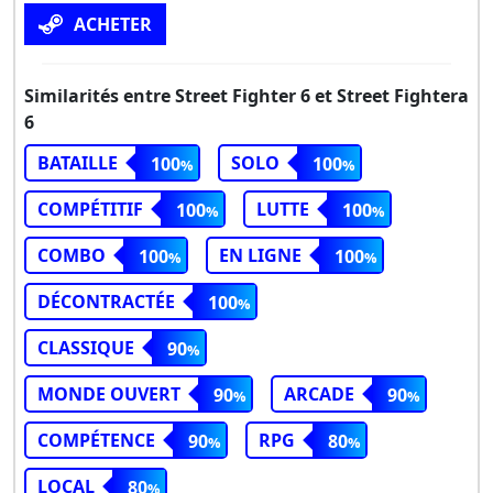
ACHETER
Similarités entre Street Fighter 6 et Street Fightera
6
BATAILLE
SOLO
100
100
COMPÉTITIF
LUTTE
100
100
COMBO
EN LIGNE
100
100
DÉCONTRACTÉE
100
CLASSIQUE
90
MONDE OUVERT
ARCADE
90
90
COMPÉTENCE
RPG
90
80
LOCAL
80