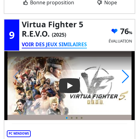
Bonne proposition
Nope
Virtua Fighter 5
76
9
R.E.V.O.
(2025)
ÉVALUATION
VOIR DES JEUX SIMILAIRES
Play Video: Virtua Fighter 5 R.
PC WINDOWS