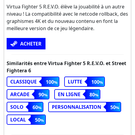
Virtua Fighter 5 R.E.V.O. élève la jouabilité à un autre
niveau ! La compatibilité avec le netcode rollback, des
graphismes 4K et du nouveau contenu en font la
meilleure version de ce jeu légendaire.
ACHETER
Similarités entre Virtua Fighter 5 R.E.V.O. et Street
Fightera 6
CLASSIQUE
LUTTE
100
100
ARCADE
EN LIGNE
90
80
SOLO
PERSONNALISATION
60
50
LOCAL
50