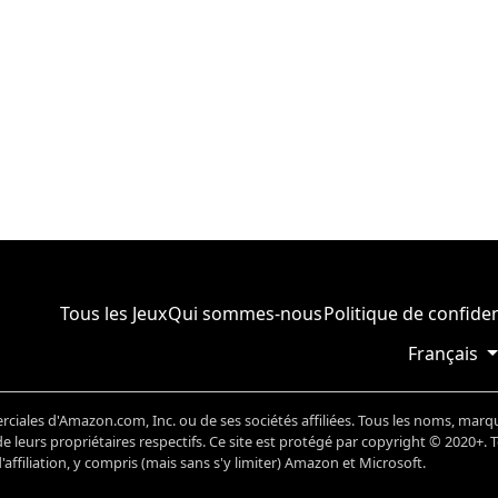
Tous les Jeux
Qui sommes-nous
Politique de confiden
Français
ales d'Amazon.com, Inc. ou de ses sociétés affiliées. Tous les noms, marq
 leurs propriétaires respectifs. Ce site est protégé par copyright © 2020+. 
ffiliation, y compris (mais sans s'y limiter) Amazon et Microsoft.