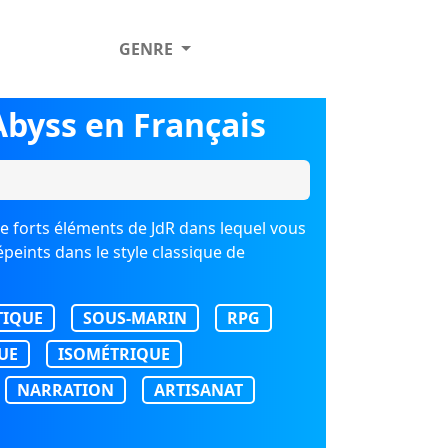
GENRE
Abyss en Français
de forts éléments de JdR dans lequel vous
eints dans le style classique de
TIQUE
SOUS-MARIN
RPG
UE
ISOMÉTRIQUE
NARRATION
ARTISANAT