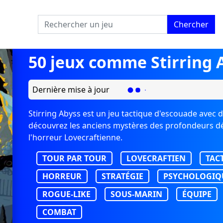
Chercher
50 jeux comme Stirring 
Dernière mise à jour
Stirring Abyss est un jeu tactique d'escouade avec 
découvrez les anciens mystères des profondeurs dép
l'horreur Lovecraftienne.
TOUR PAR TOUR
LOVECRAFTIEN
TAC
HORREUR
STRATÉGIE
PSYCHOLOGIQ
ROGUE-LIKE
SOUS-MARIN
ÉQUIPE
COMBAT