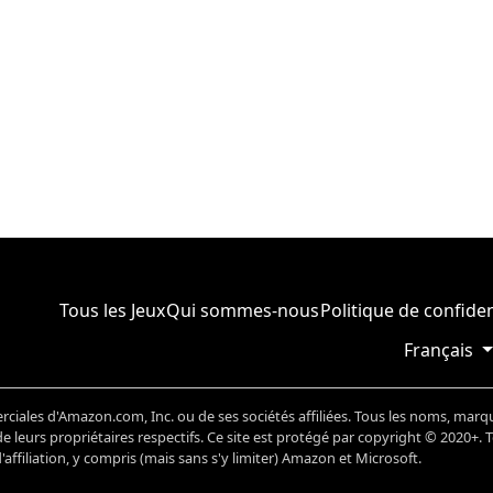
Tous les Jeux
Qui sommes-nous
Politique de confiden
Français
ales d'Amazon.com, Inc. ou de ses sociétés affiliées. Tous les noms, marq
 leurs propriétaires respectifs. Ce site est protégé par copyright © 2020+. 
ffiliation, y compris (mais sans s'y limiter) Amazon et Microsoft.