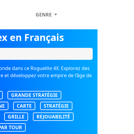
GENRE
x en Français
monde dans ce Roguelite 4X. Explorez des
re et développez votre empire de l’âge de
GRANDE STRATÉGIE
NE
CARTE
STRATÉGIE
GRILLE
REJOUABILITÉ
PAR TOUR