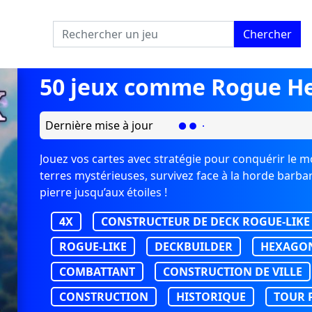
Chercher
50 jeux comme Rogue He
Dernière mise à jour
Jouez vos cartes avec stratégie pour conquérir le 
terres mystérieuses, survivez face à la horde barba
pierre jusqu’aux étoiles !
4X
CONSTRUCTEUR DE DECK ROGUE-LIKE
ROGUE-LIKE
DECKBUILDER
HEXAGO
COMBATTANT
CONSTRUCTION DE VILLE
CONSTRUCTION
HISTORIQUE
TOUR 