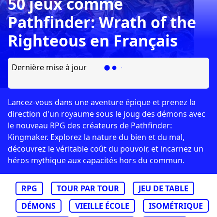
50 jeux comme
Pathfinder: Wrath of the
Righteous en Français
Dernière mise à jour
Lancez-vous dans une aventure épique et prenez la
direction d'un royaume sous le joug des démons avec
le nouveau RPG des créateurs de Pathfinder:
Kingmaker. Explorez la nature du bien et du mal,
découvrez le véritable coût du pouvoir, et incarnez un
héros mythique aux capacités hors du commun.
RPG
TOUR PAR TOUR
JEU DE TABLE
DÉMONS
VIEILLE ÉCOLE
ISOMÉTRIQUE