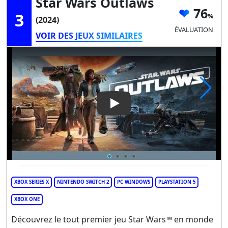
Star Wars Outlaws
76
3
(2024)
ÉVALUATION
VOIR DES JEUX SIMILAIRES
Play Video: Star Wars Outlaw
XBOX SERIES X
NINTENDO SWITCH 2
PC WINDOWS
PLAYSTATION 5
XBOX ONE
Découvrez le tout premier jeu Star Wars™ en monde