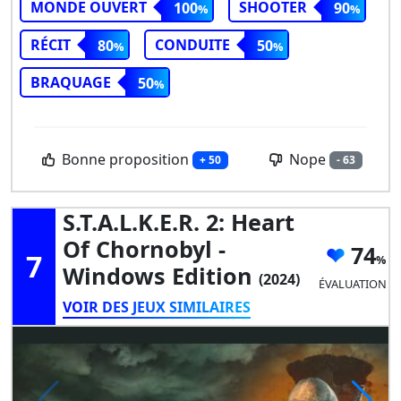
MONDE OUVERT
SHOOTER
100
90
RÉCIT
CONDUITE
80
50
BRAQUAGE
50
Bonne proposition
Nope
+ 50
- 63
S.T.A.L.K.E.R. 2: Heart
Of Chornobyl -
74
7
Windows Edition
(2024)
ÉVALUATION
VOIR DES JEUX SIMILAIRES