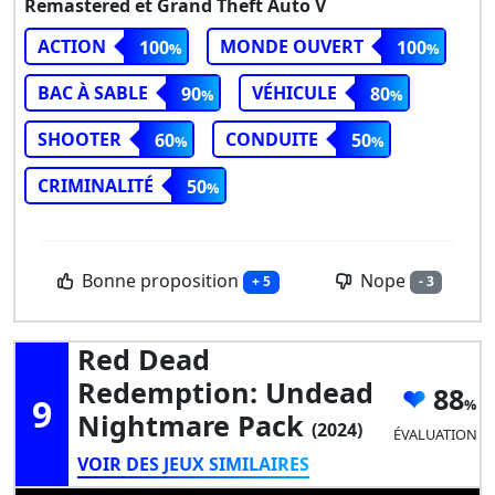
Remastered et Grand Theft Auto V
ACTION
MONDE OUVERT
100
100
BAC À SABLE
VÉHICULE
90
80
SHOOTER
CONDUITE
60
50
CRIMINALITÉ
50
Bonne proposition
Nope
+ 5
- 3
Red Dead
Redemption: Undead
88
9
Nightmare Pack
(2024)
ÉVALUATION
VOIR DES JEUX SIMILAIRES