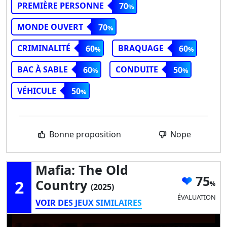
PREMIÈRE PERSONNE
70
MONDE OUVERT
70
CRIMINALITÉ
BRAQUAGE
60
60
BAC À SABLE
CONDUITE
60
50
VÉHICULE
50
Bonne proposition
Nope
Mafia: The Old
75
2
Country
(2025)
ÉVALUATION
VOIR DES JEUX SIMILAIRES