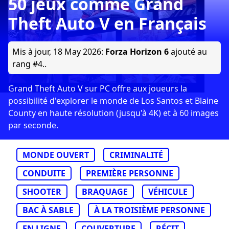
50 jeux comme Grand
Theft Auto V en Français
Mis à jour,
18 May 2026
:
Forza Horizon 6
ajouté au
rang #4..
Grand Theft Auto V sur PC offre aux joueurs la
possibilité d'explorer le monde de Los Santos et Blaine
County en haute résolution (jusqu'à 4K) et à 60 images
par seconde.
MONDE OUVERT
CRIMINALITÉ
CONDUITE
PREMIÈRE PERSONNE
SHOOTER
BRAQUAGE
VÉHICULE
BAC À SABLE
À LA TROISIÈME PERSONNE
EN LIGNE
COUVERTURE
RÉCIT