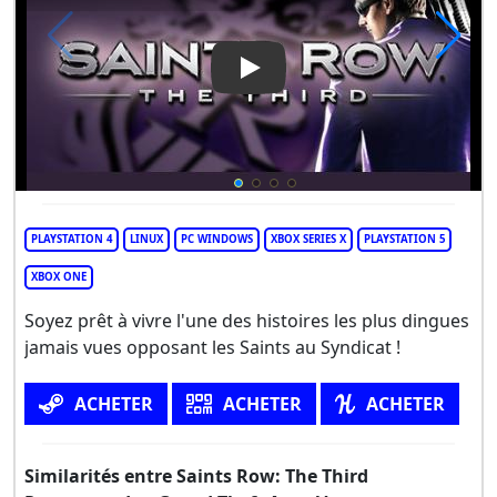
Play Video: Saints Row: The 
PLAYSTATION 4
LINUX
PC WINDOWS
XBOX SERIES X
PLAYSTATION 5
XBOX ONE
Soyez prêt à vivre l'une des histoires les plus dingues
jamais vues opposant les Saints au Syndicat !
ACHETER
ACHETER
ACHETER
Similarités entre Saints Row: The Third