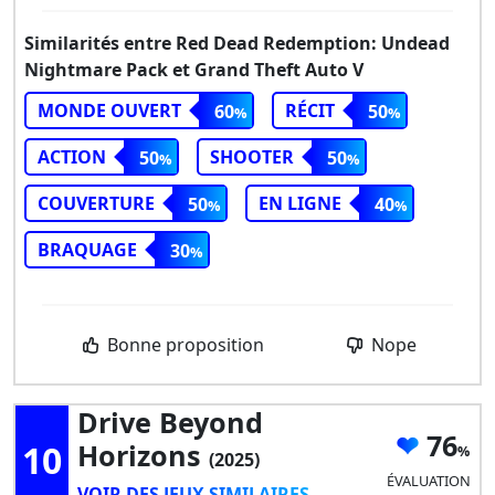
Similarités entre Red Dead Redemption: Undead
Nightmare Pack et Grand Theft Auto V
MONDE OUVERT
RÉCIT
60
50
ACTION
SHOOTER
50
50
COUVERTURE
EN LIGNE
50
40
BRAQUAGE
30
Bonne proposition
Nope
Drive Beyond
76
10
Horizons
(2025)
ÉVALUATION
VOIR DES JEUX SIMILAIRES