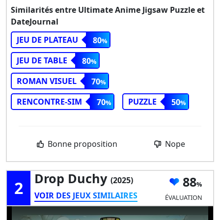
Similarités entre Ultimate Anime Jigsaw Puzzle et
DateJournal
JEU DE PLATEAU
80
JEU DE TABLE
80
ROMAN VISUEL
70
RENCONTRE-SIM
PUZZLE
70
50
Bonne proposition
Nope
Drop Duchy
88
(2025)
2
VOIR DES JEUX SIMILAIRES
ÉVALUATION