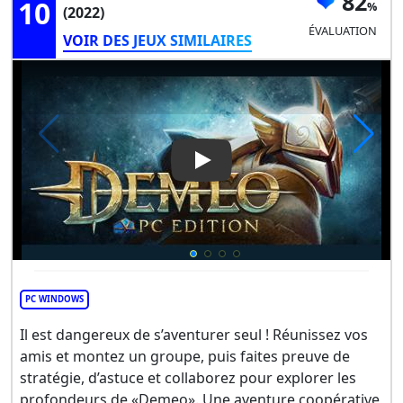
82
10
(2022)
ÉVALUATION
VOIR DES JEUX SIMILAIRES
Play Video: Demeo: PC Editio
PC WINDOWS
Il est dangereux de s’aventurer seul ! Réunissez vos
amis et montez un groupe, puis faites preuve de
stratégie, d’astuce et collaborez pour explorer les
profondeurs de «Demeo». Une aventure coopérative