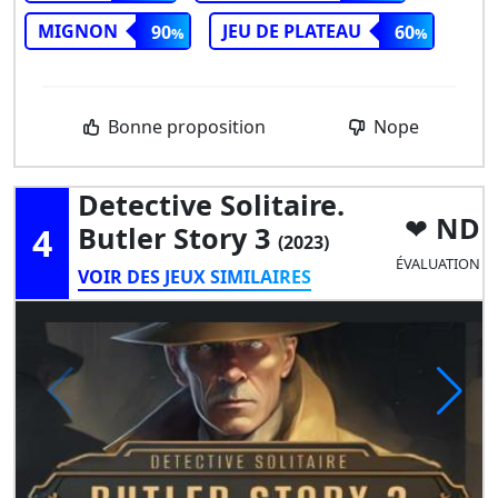
MIGNON
JEU DE PLATEAU
90
60
Bonne proposition
Nope
Detective Solitaire.
ND
4
Butler Story 3
(2023)
ÉVALUATION
VOIR DES JEUX SIMILAIRES