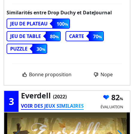
Similarités entre Drop Duchy et DateJournal
JEU DE PLATEAU
100
JEU DE TABLE
CARTE
80
70
PUZZLE
30
Bonne proposition
Nope
Everdell
82
(2022)
3
VOIR DES JEUX SIMILAIRES
ÉVALUATION