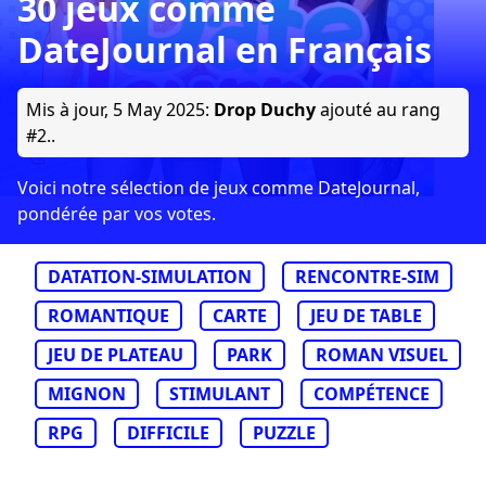
30 jeux comme
DateJournal en Français
Mis à jour,
5 May 2025
:
Drop Duchy
ajouté au rang
#2..
Voici notre sélection de jeux comme DateJournal,
pondérée par vos votes.
DATATION-SIMULATION
RENCONTRE-SIM
ROMANTIQUE
CARTE
JEU DE TABLE
JEU DE PLATEAU
PARK
ROMAN VISUEL
MIGNON
STIMULANT
COMPÉTENCE
RPG
DIFFICILE
PUZZLE