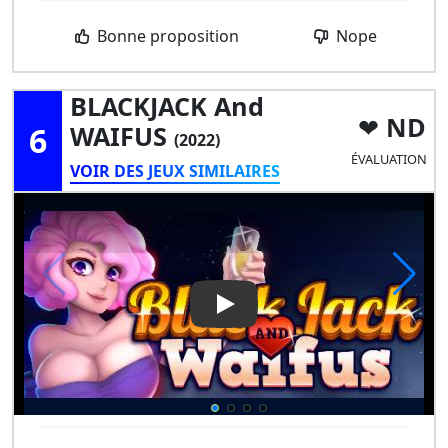
Bonne proposition
Nope
BLACKJACK And
ND
6
WAIFUS
(2022)
ÉVALUATION
VOIR DES JEUX SIMILAIRES
Play Video: BLACKJACK and W