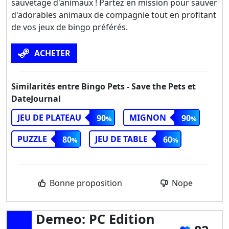
sauvetage d'animaux ! Partez en mission pour sauver
d'adorables animaux de compagnie tout en profitant
de vos jeux de bingo préférés.
ACHETER
Similarités entre Bingo Pets - Save the Pets et
DateJournal
JEU DE PLATEAU
MIGNON
90
90
PUZZLE
JEU DE TABLE
80
60
Bonne proposition
Nope
Demeo: PC Edition