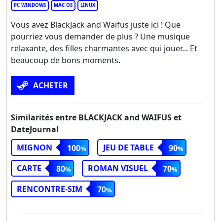
PC WINDOWS
MAC OS
LINUX
Vous avez BlackJack and Waifus juste ici ! Que
pourriez vous demander de plus ? Une musique
relaxante, des filles charmantes avec qui jouer... Et
beaucoup de bons moments.
ACHETER
Similarités entre BLACKJACK and WAIFUS et
DateJournal
MIGNON
JEU DE TABLE
100
90
CARTE
ROMAN VISUEL
80
70
RENCONTRE-SIM
70