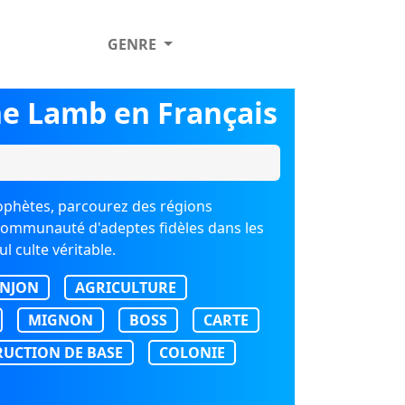
GENRE
he Lamb en Français
ophètes, parcourez des régions
 communauté d'adeptes fidèles dans les
l culte véritable.
NJON
AGRICULTURE
MIGNON
BOSS
CARTE
UCTION DE BASE
COLONIE