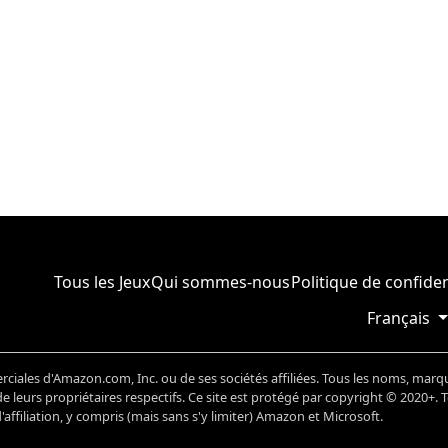
Tous les Jeux
Qui sommes-nous
Politique de confiden
Français
ales d'Amazon.com, Inc. ou de ses sociétés affiliées. Tous les noms, marq
 leurs propriétaires respectifs. Ce site est protégé par copyright © 2020+. 
ffiliation, y compris (mais sans s'y limiter) Amazon et Microsoft.