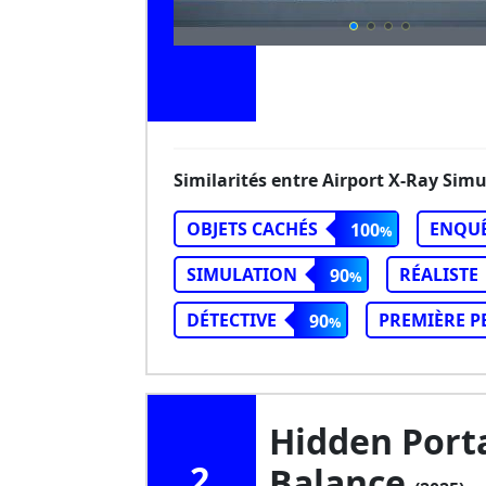
Similarités entre Airport X-Ray Simu
OBJETS CACHÉS
ENQU
100
SIMULATION
RÉALISTE
90
DÉTECTIVE
PREMIÈRE 
90
Hidden Porta
2
Balance