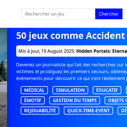
Chercher
50 jeux comme Accident 
Mis à jour,
19 August 2025
:
Hidden Portals: Etern
Devenez un journaliste qui fait des recherches sur l
victimes et prodiguez les premiers secours, obtenez
événements pour découvrir ce qui s'est réellement 
MÉDICAL
SIMULATION
ÉDUCATIF
ÉMOTIF
GESTION DU TEMPS
OBJETS 
REJOUABILITÉ
QUICK-TIME-EVENT
DÉ