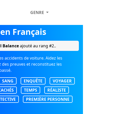
GENRE
en Français
al Balance
ajouté au rang #2..
es accidents de voiture. Aidez les
 des preuves et reconstituez les
passé.
SANG
ENQUÊTE
VOYAGER
CACHÉS
TEMPS
RÉALISTE
TECTIVE
PREMIÈRE PERSONNE