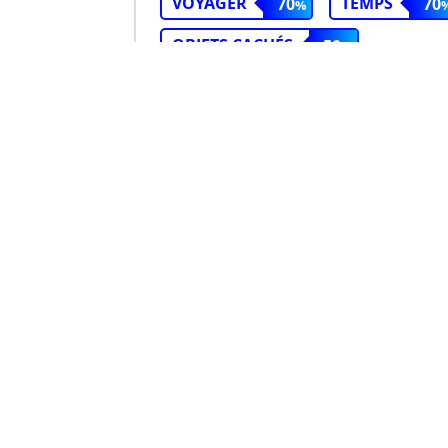
VOYAGER
TEMPS
70
70
OBJETS CACHÉS
50
Pharmacy Si
3
Prologue
(2024)
VOIR DES JEUX SIMILAIR