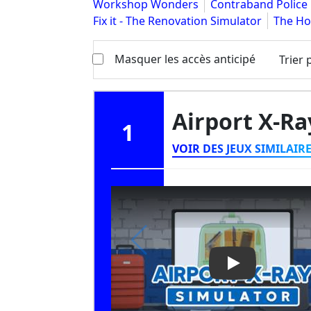
Workshop Wonders
Contraband Police
Fix it - The Renovation Simulator
The Ho
Masquer les accès anticipé
Trier 
Airport X-R
1
VOIR DES JEUX SIMILAIR
Play Video: Air