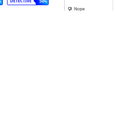
DÉTECTIVE
50
Nope
mulator:
ND
ÉVALUATION
ES
Pharmacy Simulator : Prologue vous offre
une véritable expérience de gestion de
pharmacie. Installez votre boutique et
décorez-la à votre guise. Achetez une
variété limitée de médicaments.
Pharmacy Simulator vous offre une
expérience de pharmacie incroyablement