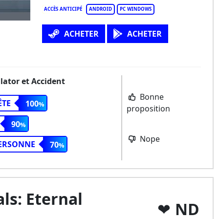
ACCÈS ANTICIPÉ
ANDROID
PC WINDOWS
ACHETER
ACHETER
lator et Accident
Bonne
ÊTE
100
proposition
90
Nope
PERSONNE
70
ls: Eternal
ND