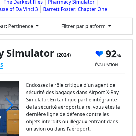
The Darkest Files
Pharmacy Simulator
use of Da Vinci 3
Barrett Foster: Chapter One
par
: Pertinence
Filtrer par platform
ay Simulator
92
(2024)
ES
ÉVALUATION
Endossez le rôle critique d'un agent de
sécurité des bagages dans Airport X-Ray
Simulator. En tant que partie intégrante
de la sécurité aéroportuaire, vous êtes la
dernière ligne de défense contre les
port X-Ray Simulator
objets interdits ou illégaux entrant dans
un avion ou dans l'aéroport.