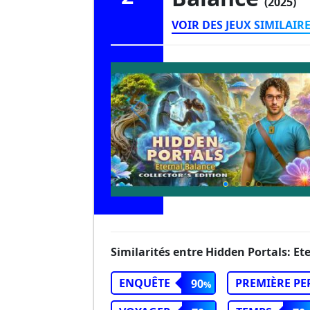
(2025)
VOIR DES JEUX SIMILAIR
Similarités entre Hidden Portals: Et
ENQUÊTE
PREMIÈRE P
90