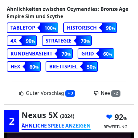
Ähnlichkeiten zwischen Ozymandias: Bronze Age
Empire Sim und Scythe
TABLETOP
HISTORISCH
100
90
4X
STRATEGIE
90
70
RUNDENBASIERT
GRID
70
60
HEX
BRETTSPIEL
60
50
Guter Vorschlag
Nee
+ 3
- 2
Nexus 5X
92
(2024)
2
ÄHNLICHE SPIELE ANZEIGEN
BEWERTUNG