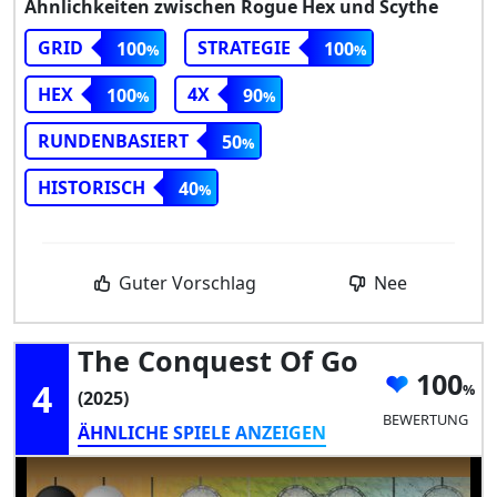
Ähnlichkeiten zwischen Rogue Hex und Scythe
GRID
STRATEGIE
100
100
HEX
4X
100
90
RUNDENBASIERT
50
HISTORISCH
40
Guter Vorschlag
Nee
The Conquest Of Go
100
4
(2025)
BEWERTUNG
ÄHNLICHE SPIELE ANZEIGEN