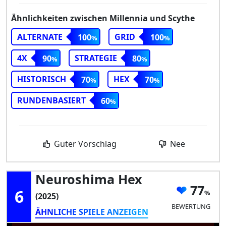
Ähnlichkeiten zwischen Millennia und Scythe
ALTERNATE
GRID
100
100
4X
STRATEGIE
90
80
HISTORISCH
HEX
70
70
RUNDENBASIERT
60
Guter Vorschlag
Nee
Neuroshima Hex
77
6
(2025)
BEWERTUNG
ÄHNLICHE SPIELE ANZEIGEN