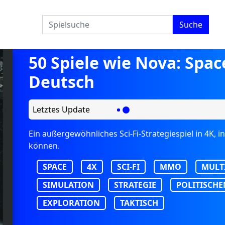
Suche
50 Spiele wie Nova: Spa
Deutsch
Letztes Update
Ein außergewöhnliches Sci-Fi-Strategiespiel in 4K,
können.
SPACE
4X
SCI-FI
MMO
MULT
SIMULATION
STRATEGIE
POLITISCHE
EXPLORATION
TAKTISCH