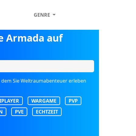
GENRE
ce Armada auf
 in dem Sie Weltraumabenteuer erleben
IPLAYER
WARGAME
PVP
N
PVE
ECHTZEIT