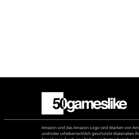
Amazon und das Amazon-Logo sind Marken von Amaz
und/oder urheberrechtlich geschützte Materialien ihr