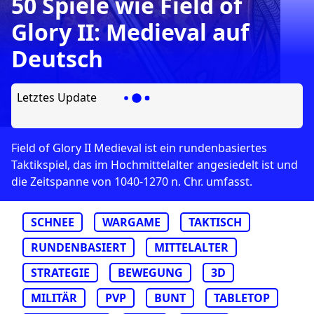
50 Spiele wie Field of
Glory II: Medieval auf
Deutsch
Letztes Update
Field of Glory II Medieval ist ein rundenbasiertes
Taktikspiel, das im Hochmittelalter angesiedelt ist und
die Zeitspanne von 1040-1270 n. Chr. umfasst.
SCHNEE
WARGAME
TAKTISCH
RUNDENBASIERT
MITTELALTER
STRATEGIE
BEWEGUNG
3D
MILITÄR
PVP
BUNT
TABLETOP