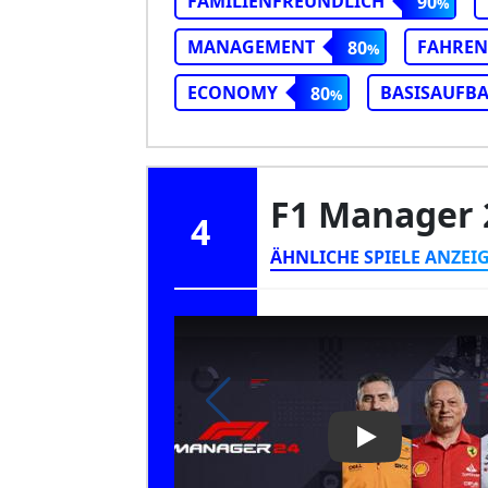
FAMILIENFREUNDLICH
90
MANAGEMENT
FAHREN
80
ECONOMY
BASISAUFB
80
F1 Manager
4
ÄHNLICHE SPIELE ANZEI
Play Video: F1