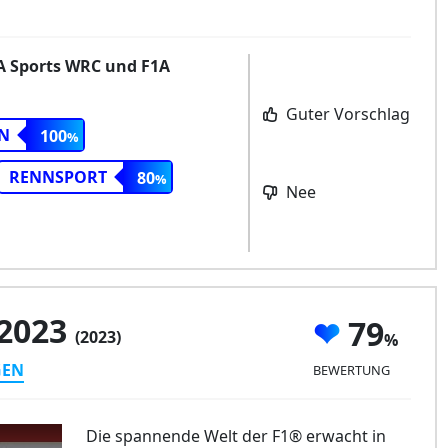
EA Sports WRC und F1A
Guter Vorschlag
N
100
RENNSPORT
80
Nee
 2023
79
(2023)
GEN
BEWERTUNG
Die spannende Welt der F1® erwacht in