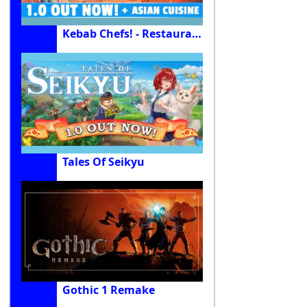
Kebab Chefs! - Restaurant Simulator
Tales Of Seikyu
Gothic 1 Remake