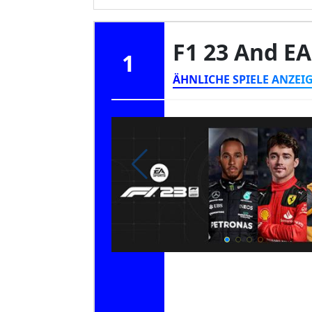
F1 23 And E
1
ÄHNLICHE SPIELE ANZEI