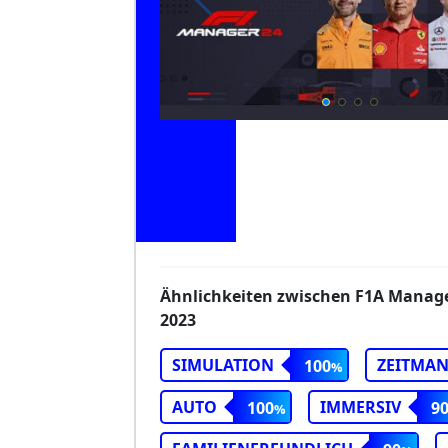
Ähnlichkeiten zwischen F1A Manag
2023
SIMULATION
ZEITMA
100
AUTO
IMMERSIV
100
9