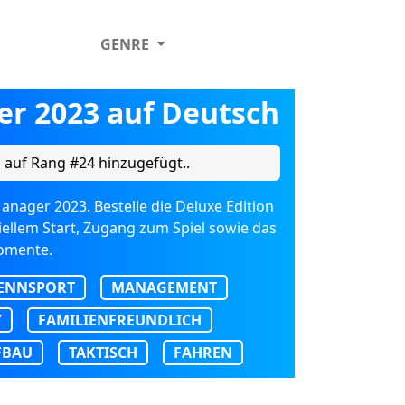
GENRE
er 2023 auf Deutsch
l
auf Rang #24 hinzugefügt..
nager 2023. Bestelle die Deluxe Edition
iziellem Start, Zugang zum Spiel sowie das
momente.
ENNSPORT
MANAGEMENT
Y
FAMILIENFREUNDLICH
FBAU
TAKTISCH
FAHREN