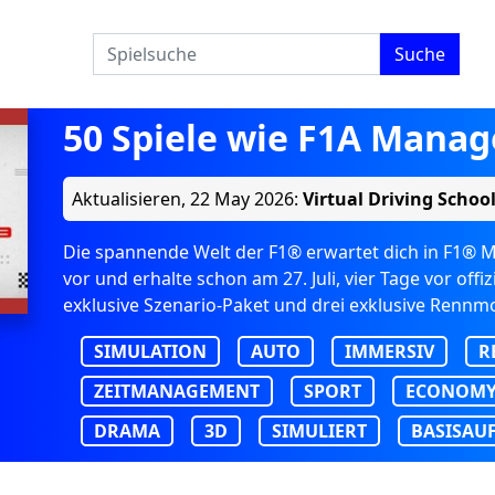
Suche
50 Spiele wie F1A Manag
Aktualisieren,
22 May 2026
:
Virtual Driving Schoo
Die spannende Welt der F1® erwartet dich in F1® Ma
vor und erhalte schon am 27. Juli, vier Tage vor off
exklusive Szenario-Paket und drei exklusive Renn
SIMULATION
AUTO
IMMERSIV
R
ZEITMANAGEMENT
SPORT
ECONOM
DRAMA
3D
SIMULIERT
BASISAU