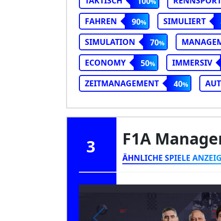
TAKTISCH
RENNSPOR
100
FAHREN
SIMULIERT
90
SIMULATION
MANAGE
70
ECONOMY
IMMERSIV
50
ZEITMANAGEMENT
AU
40
F1A Manage
3
ÄHNLICHE SPIELE ANZEI