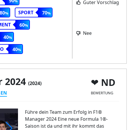
T
90
Guter Vorschlag
SPORT
80
70
MENT
60
Nee
40
TO
40
r 2024
ND
(2024)
GEN
BEWERTUNG
Führe dein Team zum Erfolg in F1®
Manager 2024 Eine neue Formula 1®-
Saison ist da und mit ihr kommt das