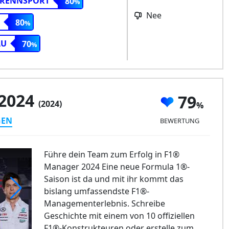
RENNSPORT
80
Nee
80
AU
70
 2024
79
(2024)
GEN
BEWERTUNG
Führe dein Team zum Erfolg in F1®
Manager 2024 Eine neue Formula 1®-
Saison ist da und mit ihr kommt das
bislang umfassendste F1®-
Managementerlebnis. Schreibe
 Manager 2024
Geschichte mit einem von 10 offiziellen
F1®-Konstrukteuren oder erstelle zum