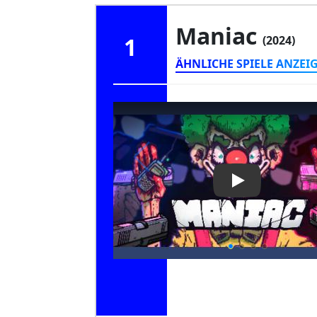
Maniac
1
(2024)
ÄHNLICHE SPIELE ANZEI
Play Video: Ma