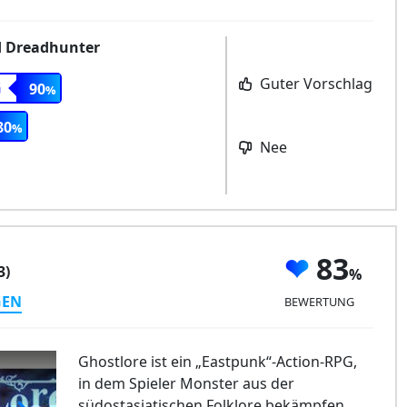
d Dreadhunter
Guter Vorschlag
G
90
80
Nee
83
3)
GEN
BEWERTUNG
Ghostlore ist ein „Eastpunk“-Action-RPG,
in dem Spieler Monster aus der
südostasiatischen Folklore bekämpfen.