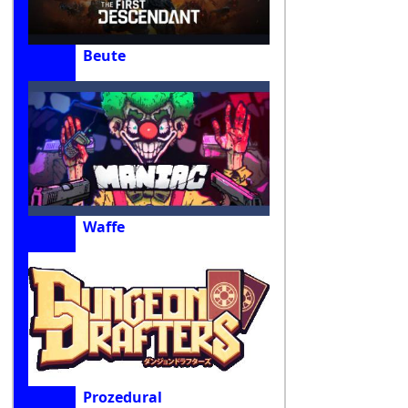
Beute
Waffe
Prozedural