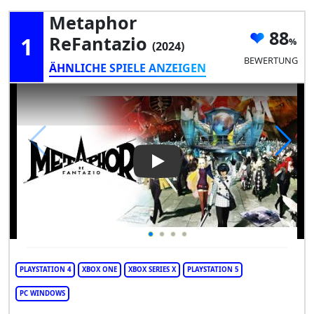
Metaphor
88
1
ReFantazio
(2024)
BEWERTUNG
ÄHNLICHE SPIELE ANZEIGEN
Play Video: Metaphor ReFant
PLAYSTATION 4
XBOX ONE
XBOX SERIES X
PLAYSTATION 5
PC WINDOWS