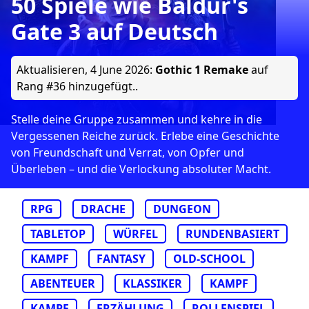
50 Spiele wie Baldur's
Gate 3 auf Deutsch
Aktualisieren,
4 June 2026
:
Gothic 1 Remake
auf
Rang #36 hinzugefügt..
Stelle deine Gruppe zusammen und kehre in die
Vergessenen Reiche zurück. Erlebe eine Geschichte
von Freundschaft und Verrat, von Opfer und
Überleben – und die Verlockung absoluter Macht.
RPG
DRACHE
DUNGEON
TABLETOP
WÜRFEL
RUNDENBASIERT
KAMPF
FANTASY
OLD-SCHOOL
ABENTEUER
KLASSIKER
KAMPF
KAMPF
ERZÄHLUNG
ROLLENSPIEL