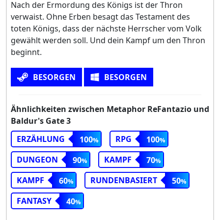
Nach der Ermordung des Königs ist der Thron
verwaist. Ohne Erben besagt das Testament des
toten Königs, dass der nächste Herrscher vom Volk
gewählt werden soll. Und dein Kampf um den Thron
beginnt.
BESORGEN
BESORGEN
Ähnlichkeiten zwischen Metaphor ReFantazio und
Baldur's Gate 3
ERZÄHLUNG
RPG
100
100
DUNGEON
KAMPF
90
70
KAMPF
RUNDENBASIERT
60
50
FANTASY
40