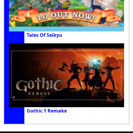
Tales Of Seikyu
Gothic 1 Remake