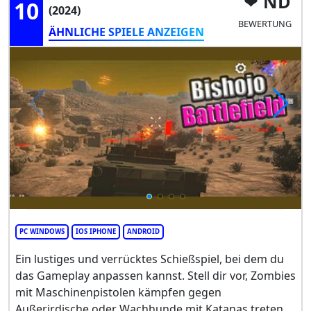
ND
10
(2024)
BEWERTUNG
ÄHNLICHE SPIELE ANZEIGEN
PC WINDOWS
IOS IPHONE
ANDROID
Ein lustiges und verrücktes Schießspiel, bei dem du
das Gameplay anpassen kannst. Stell dir vor, Zombies
mit Maschinenpistolen kämpfen gegen
Außerirdische oder Wachhunde mit Katanas treten