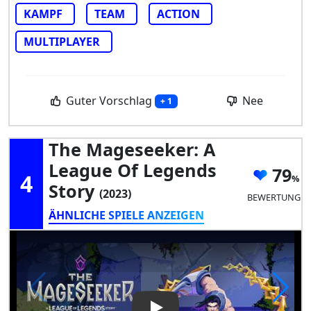
KAMPF
TEAM
ACTION
MULTIPLAYER
Guter Vorschlag
Nee
+ 1
The Mageseeker: A
League Of Legends
79
4
Story
(2023)
BEWERTUNG
ÄHNLICHE SPIELE ANZEIGEN