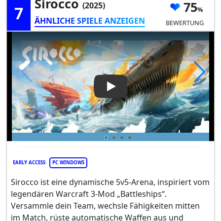
Sirocco
75
(2025)
7
ÄHNLICHE SPIELE ANZEIGEN
BEWERTUNG
Play Video: Sirocco
EARLY ACCESS
PC WINDOWS
Sirocco ist eine dynamische 5v5-Arena, inspiriert vom
legendären Warcraft 3-Mod „Battleships“.
Versammle dein Team, wechsle Fähigkeiten mitten
im Match, rüste automatische Waffen aus und