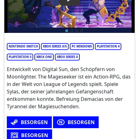
Play Video: The Mageseeker: 
NINTENDO SWITCH
XBOX SERIES X/S
PC WINDOWS
PLAYSTATION 4
PLAYSTATION 5
XBOX ONE
XBOX SERIES X
Entwickelt von Digital Sun, den Schöpfern von
Moonlighter. The Mageseeker ist ein Action-RPG, das
in der Welt von League of Legends spielt. Spiele
Sylas, der seiner jahrelangen Gefangenschaft
entkommen konnte. Befreiung Demacias von der
Tyrannei der Magiesuchenden.
BESORGEN
BESORGEN
BESORGEN