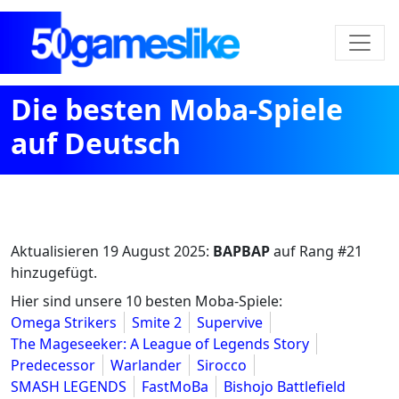
Die besten Moba-Spiele
auf Deutsch
Aktualisieren
19 August 2025
:
BAPBAP
auf Rang #21
hinzugefügt.
Hier sind unsere 10 besten Moba-Spiele:
Omega Strikers
Smite 2
Supervive
The Mageseeker: A League of Legends Story
Predecessor
Warlander
Sirocco
SMASH LEGENDS
FastMoBa
Bishojo Battlefield