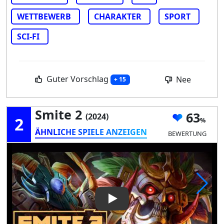
WETTBEWERB
CHARAKTER
SPORT
SCI-FI
Guter Vorschlag
Nee
+ 15
Smite 2
63
(2024)
2
ÄHNLICHE SPIELE ANZEIGEN
BEWERTUNG
Play Video: Smite 2