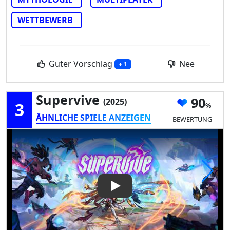
WETTBEWERB
Guter Vorschlag
Nee
+ 1
Supervive
90
(2025)
3
ÄHNLICHE SPIELE ANZEIGEN
BEWERTUNG
Play Video: Supervive