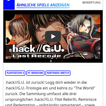
BEWERTUNG
ÄHNLICHE SPIELE ANZEIGEN
Play Video: .hackG.U. Last Re
PLAYSTATION 4
PC WINDOWS
NINTENDO SWITCH
.hack//G.U. ist zurück! Logg dich wieder in die
.hack//G.U.-Triologie ein und kehre zu "The World"
zurück. Die Sammlung umfasst alle drei
ursprünglichen .hack//G.U.-Titel Rebirth, Reminisce
und Redemption – vollständig remastered – sowie