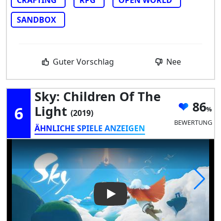
SANDBOX
Guter Vorschlag
Nee
Sky: Children Of The
86
6
Light
(2019)
BEWERTUNG
ÄHNLICHE SPIELE ANZEIGEN
Play Video: Sky: Children Of T