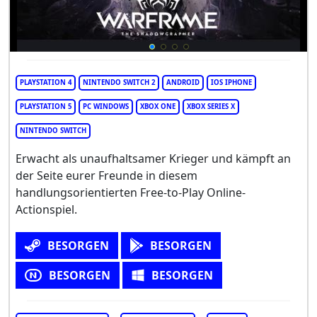
PLAYSTATION 4
NINTENDO SWITCH 2
ANDROID
IOS IPHONE
PLAYSTATION 5
PC WINDOWS
XBOX ONE
XBOX SERIES X
NINTENDO SWITCH
Erwacht als unaufhaltsamer Krieger und kämpft an
der Seite eurer Freunde in diesem
handlungsorientierten Free-to-Play Online-
Actionspiel.
BESORGEN
BESORGEN
BESORGEN
BESORGEN