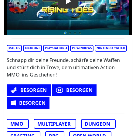
Play Video: Trove
MAC OS
XBOX ONE
PLAYSTATION 4
PC WINDOWS
NINTENDO SWITCH
Schnapp dir deine Freunde, schärfe deine Waffen
und stürz dich in Trove, dem ultimativen Action-
MMO, ins Geschehen!
BESORGEN
BESORGEN
BESORGEN
MMO
MULTIPLAYER
DUNGEON
CRAFTING
RPG
OPEN WORLD