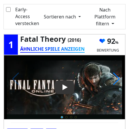
Early-
Nach
Access
Sortieren nach
Plattform
verstecken
filtern
Fatal Theory
92
(2016)
1
ÄHNLICHE SPIELE ANZEIGEN
BEWERTUNG
Play Video: Fatal Theory