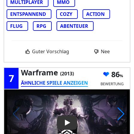
MULTIPLAYER
MMO
ENTSPANNEND
COZY
ACTION
FLUG
RPG
ABENTEUER
Guter Vorschlag
Nee
Warframe
86
(2013)
7
ÄHNLICHE SPIELE ANZEIGEN
BEWERTUNG
Play Video: Warframe