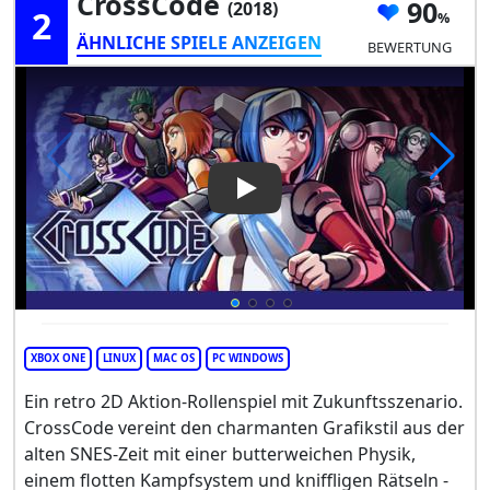
CrossCode
90
(2018)
2
ÄHNLICHE SPIELE ANZEIGEN
BEWERTUNG
Play Video: CrossCode
XBOX ONE
LINUX
MAC OS
PC WINDOWS
Ein retro 2D Aktion-Rollenspiel mit Zukunftsszenario.
CrossCode vereint den charmanten Grafikstil aus der
alten SNES-Zeit mit einer butterweichen Physik,
einem flotten Kampfsystem und kniffligen Rätseln -