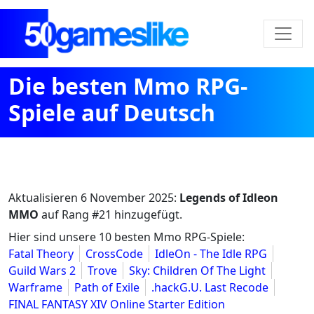
Die besten Mmo RPG-
Spiele auf Deutsch
Aktualisieren
6 November 2025
:
Legends of Idleon
MMO
auf Rang #21 hinzugefügt.
Hier sind unsere 10 besten Mmo RPG-Spiele:
Fatal Theory
CrossCode
IdleOn - The Idle RPG
Guild Wars 2
Trove
Sky: Children Of The Light
Warframe
Path of Exile
.hackG.U. Last Recode
FINAL FANTASY XIV Online Starter Edition