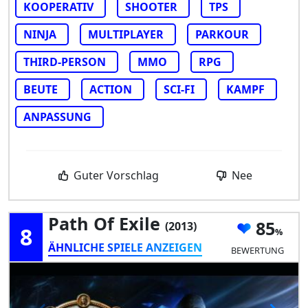
KOOPERATIV
SHOOTER
TPS
NINJA
MULTIPLAYER
PARKOUR
THIRD-PERSON
MMO
RPG
BEUTE
ACTION
SCI-FI
KAMPF
ANPASSUNG
Guter Vorschlag
Nee
Path Of Exile
85
(2013)
8
ÄHNLICHE SPIELE ANZEIGEN
BEWERTUNG