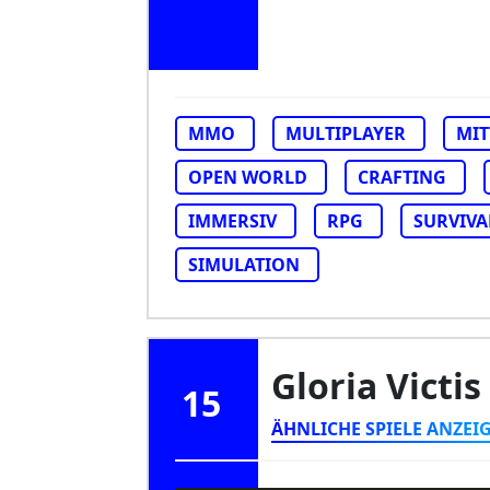
MMO
MULTIPLAYER
MIT
OPEN WORLD
CRAFTING
IMMERSIV
RPG
SURVIVA
SIMULATION
Gloria Victis
15
ÄHNLICHE SPIELE ANZEI