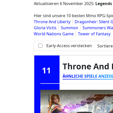
Aktualisieren
6 November 2025
:
Legends
Hier sind unsere 10 besten Mmo RPG-Spiel
Throne And Liberty
Dragonheir: Silent 
Gloria Victis
Summon
Summoners War:
World Nations Game
Tower of Fantasy
Early-Access verstecken
Sortier
Throne And 
11
ÄHNLICHE SPIELE ANZEI