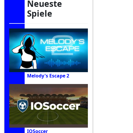
Neueste
Spiele
Melody's Escape 2
IOSoccer