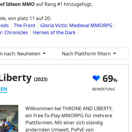
 of Idleon MMO
auf Rang #1 hinzugefügt.
e, von platz 11 auf 20:
Gods
The Front
Gloria Victis: Medieval MMORPG
 Chronicles
Heroes of the Dark
en nach
: Neuheiten
Nach Plattform filtern
Liberty
69
(2023)
GEN
BEWERTUNG
Willkommen bei THRONE AND LIBERTY,
ein Free-To-Play-MMORPG für mehrere
Plattformen. Mit einer sich ständig
ändernden Umwelt, PvPvE von