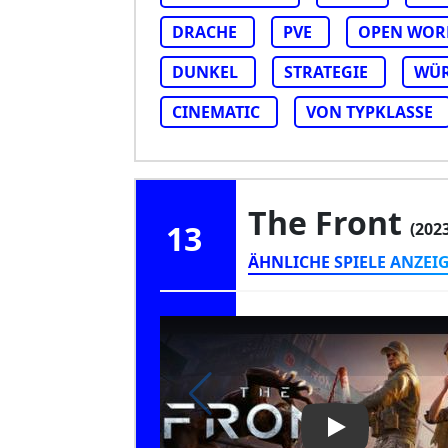
DRACHE
PVE
OPEN WOR
DUNKEL
STRATEGIE
WÜR
CINEMATIC
VON TYPKLASSE
The Front
13
(202
ÄHNLICHE SPIELE ANZEI
Play Video: Th