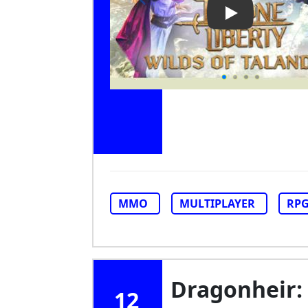
Play Video: Th
MMO
MULTIPLAYER
RP
Dragonheir:
12