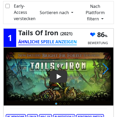
Early-
Nach
Access
Sortieren nach
Plattform
verstecken
filtern
Tails Of Iron
86
(2021)
1
ÄHNLICHE SPIELE ANZEIGEN
BEWERTUNG
Play Video: Tails Of Iron
PC WINDOWS
LINUX
MAC OS
PLAYSTATION 5
NINTENDO SWITCH