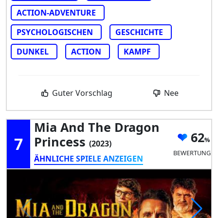
ACTION-ADVENTURE
PSYCHOLOGISCHEN
GESCHICHTE
DUNKEL
ACTION
KAMPF
Guter Vorschlag
Nee
Mia And The Dragon
62
7
Princess
(2023)
BEWERTUNG
ÄHNLICHE SPIELE ANZEIGEN