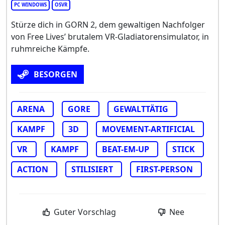
PC WINDOWS
OSVR
Stürze dich in GORN 2, dem gewaltigen Nachfolger
von Free Lives’ brutalem VR-Gladiatorensimulator, in
ruhmreiche Kämpfe.
BESORGEN
ARENA
GORE
GEWALTTÄTIG
KAMPF
3D
MOVEMENT-ARTIFICIAL
VR
KAMPF
BEAT-EM-UP
STICK
ACTION
STILISIERT
FIRST-PERSON
Guter Vorschlag
Nee