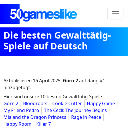
Die besten Gewalttätig-
Spiele auf Deutsch
Aktualisieren
16 April 2025
:
Gorn 2
auf Rang #1
hinzugefügt.
Hier sind unsere 10 besten Gewalttätig-Spiele:
Gorn 2
Bloodroots
Cookie Cutter
Happy Game
My Friend Pedro
The Cecil: The Journey Begins
Mia and the Dragon Princess
Rage in Peace
Happy Room
Killer 7