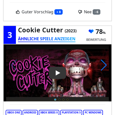
Guter Vorschlag
Nee
+ 8
- 6
Cookie Cutter
78
(2023)
3
ÄHNLICHE SPIELE ANZEIGEN
BEWERTUNG
Play Video: Cookie Cutter
XBOX ONE
ANDROID
XBOX SERIES X
PLAYSTATION 5
PC WINDOWS