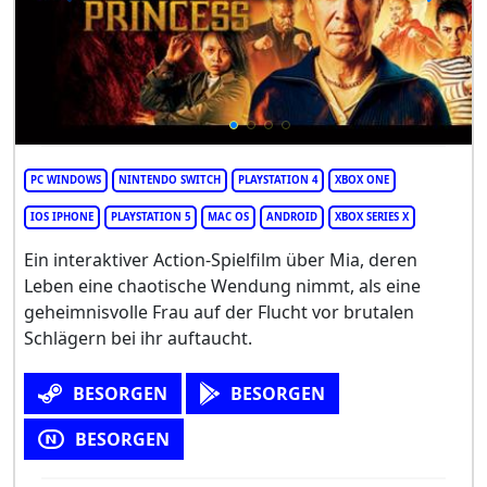
PC WINDOWS
NINTENDO SWITCH
PLAYSTATION 4
XBOX ONE
IOS IPHONE
PLAYSTATION 5
MAC OS
ANDROID
XBOX SERIES X
Ein interaktiver Action-Spielfilm über Mia, deren
Leben eine chaotische Wendung nimmt, als eine
geheimnisvolle Frau auf der Flucht vor brutalen
Schlägern bei ihr auftaucht.
BESORGEN
BESORGEN
BESORGEN