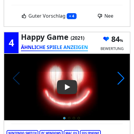
Guter Vorschlag
Nee
+ 4
Happy Game
84
(2021)
4
ÄHNLICHE SPIELE ANZEIGEN
BEWERTUNG
Play Video: Happy Game
NINTENDO SWITCH
PC WINDOWS
MAC OS
IOS IPHONE