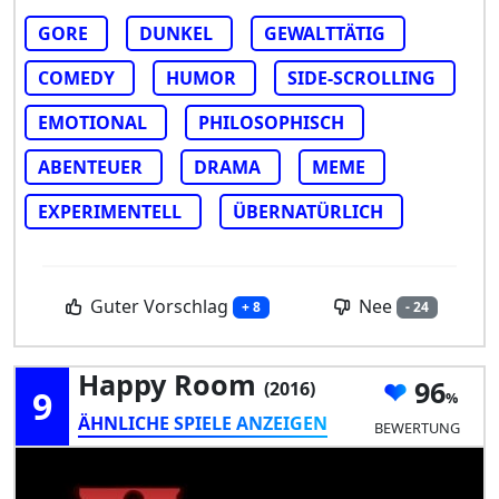
GORE
DUNKEL
GEWALTTÄTIG
COMEDY
HUMOR
SIDE-SCROLLING
EMOTIONAL
PHILOSOPHISCH
ABENTEUER
DRAMA
MEME
EXPERIMENTELL
ÜBERNATÜRLICH
Guter Vorschlag
Nee
+ 8
- 24
Happy Room
96
(2016)
9
ÄHNLICHE SPIELE ANZEIGEN
BEWERTUNG