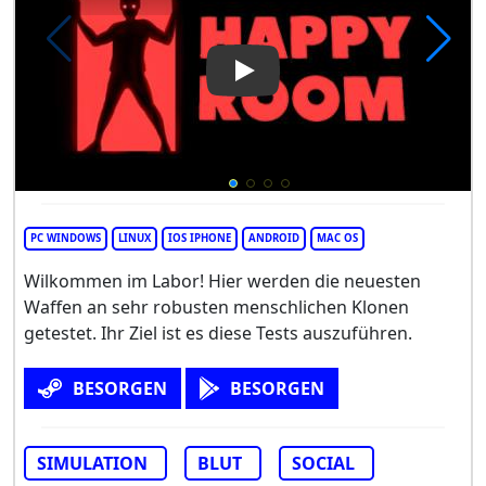
Play Video: Happy Room
PC WINDOWS
LINUX
IOS IPHONE
ANDROID
MAC OS
Wilkommen im Labor! Hier werden die neuesten
Waffen an sehr robusten menschlichen Klonen
getestet. Ihr Ziel ist es diese Tests auszuführen.
BESORGEN
BESORGEN
SIMULATION
BLUT
SOCIAL