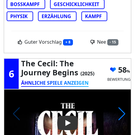
BOSSKAMPF
GESCHICKLICHKEIT
PHYSIK
ERZÄHLUNG
KAMPF
Guter Vorschlag
Nee
+ 8
- 15
The Cecil: The
58
6
Journey Begins
(2025)
BEWERTUNG
ÄHNLICHE SPIELE ANZEIGEN
Play Video: The Cecil: The Jou