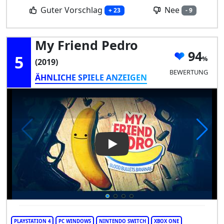
Guter Vorschlag
Nee
+ 23
- 9
My Friend Pedro
94
5
(2019)
BEWERTUNG
ÄHNLICHE SPIELE ANZEIGEN
Play Video: My Friend Pedro
PLAYSTATION 4
PC WINDOWS
NINTENDO SWITCH
XBOX ONE