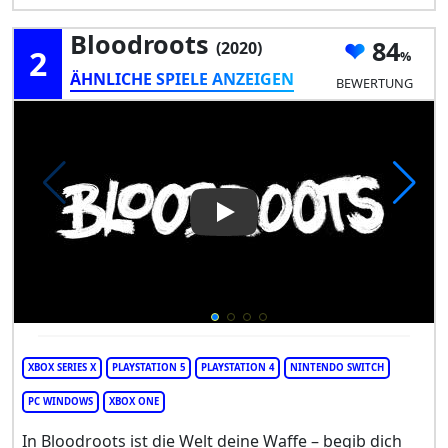
Bloodroots
84
(2020)
2
ÄHNLICHE SPIELE ANZEIGEN
BEWERTUNG
Play Video: Bloodroots
XBOX SERIES X
PLAYSTATION 5
PLAYSTATION 4
NINTENDO SWITCH
PC WINDOWS
XBOX ONE
In Bloodroots ist die Welt deine Waffe – begib dich