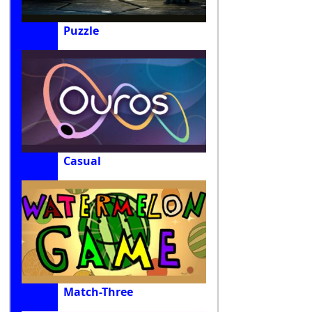
Puzzle
Casual
Match-Three