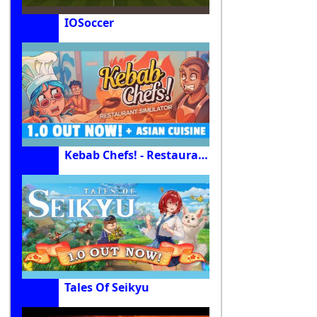
IOSoccer
Kebab Chefs! - Restaurant Simulator
Tales Of Seikyu