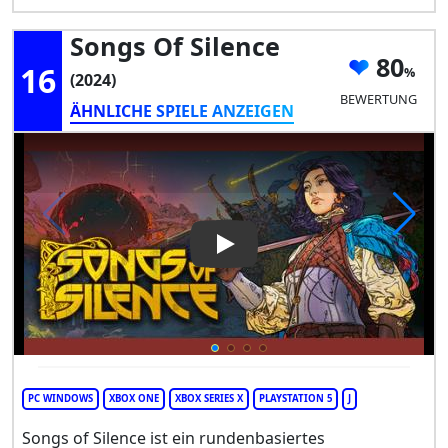
Songs Of Silence
80
16
(2024)
BEWERTUNG
ÄHNLICHE SPIELE ANZEIGEN
Play Video: Songs of Silence
PC WINDOWS
XBOX ONE
XBOX SERIES X
PLAYSTATION 5
J
Songs of Silence ist ein rundenbasiertes