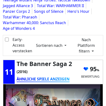
Teenage Mutant Ninja Turtles: Tactical Takedown
Jagged Alliance 3
Total War: WARHAMMER II
Panzer Corps 2
Songs of Silence
Hero's Hour
Total War: Pharaoh
Warhammer 40,000: Sanctus Reach
Age of Wonders 4
Early-
Nach
Access
Sortieren nach
Plattform
verstecken
filtern
The Banner Saga 2
95
11
(2016)
BEWERTUNG
ÄHNLICHE SPIELE ANZEIGEN