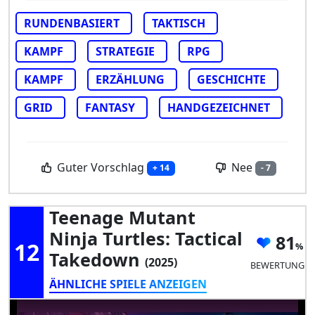
RUNDENBASIERT
TAKTISCH
KAMPF
STRATEGIE
RPG
KAMPF
ERZÄHLUNG
GESCHICHTE
GRID
FANTASY
HANDGEZEICHNET
Guter Vorschlag
Nee
+ 14
- 7
Teenage Mutant
Ninja Turtles: Tactical
81
12
Takedown
(2025)
BEWERTUNG
ÄHNLICHE SPIELE ANZEIGEN