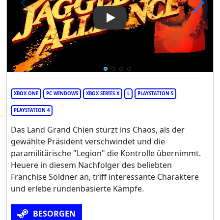
Play Video: Jagged Alliance 3
XBOX ONE
PC WINDOWS
XBOX SERIES X
L
PLAYSTATION 5
PLAYSTATION 4
Das Land Grand Chien stürzt ins Chaos, als der
gewählte Präsident verschwindet und die
paramilitärische "Legion" die Kontrolle übernimmt.
Heuere in diesem Nachfolger des beliebten
Franchise Söldner an, triff interessante Charaktere
und erlebe rundenbasierte Kämpfe.
BESORGEN