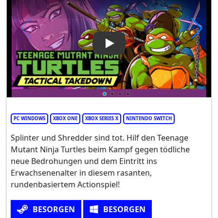
Play Video: Teenage Mutant Ni
PC WINDOWS
XBOX ONE
XBOX SERIES X
NINTENDO SWITCH
Splinter und Shredder sind tot. Hilf den Teenage
Mutant Ninja Turtles beim Kampf gegen tödliche
neue Bedrohungen und dem Eintritt ins
Erwachsenenalter in diesem rasanten,
rundenbasiertem Actionspiel!
BESORGEN
BESORGEN