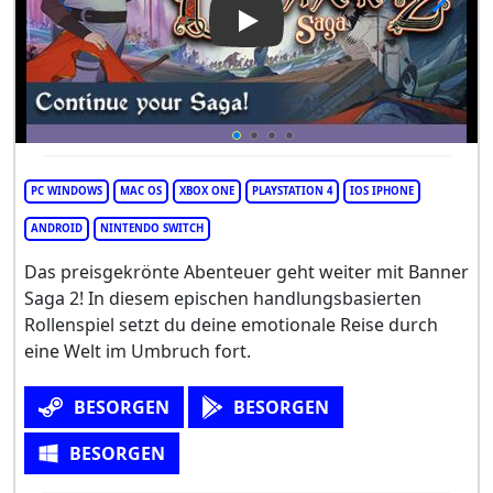
Play Video: The Banner Saga 
PC WINDOWS
MAC OS
XBOX ONE
PLAYSTATION 4
IOS IPHONE
ANDROID
NINTENDO SWITCH
Das preisgekrönte Abenteuer geht weiter mit Banner
Saga 2! In diesem epischen handlungsbasierten
Rollenspiel setzt du deine emotionale Reise durch
eine Welt im Umbruch fort.
BESORGEN
BESORGEN
BESORGEN