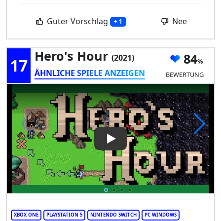
Guter Vorschlag
Nee
+ 1
Hero's Hour
84
(2021)
17
ÄHNLICHE SPIELE ANZEIGEN
BEWERTUNG
Play Video: Hero's Hour
XBOX ONE
PLAYSTATION 5
NINTENDO SWITCH
PC WINDOWS