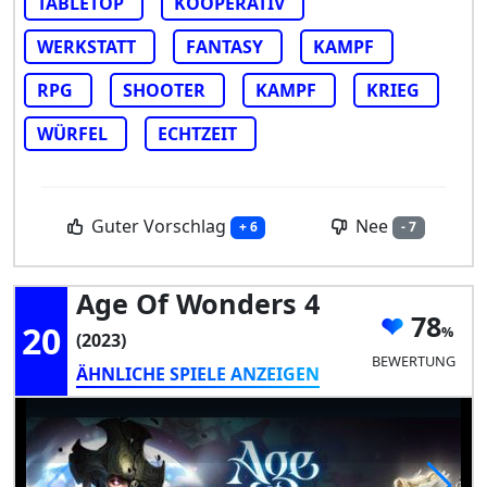
TABLETOP
KOOPERATIV
WERKSTATT
FANTASY
KAMPF
RPG
SHOOTER
KAMPF
KRIEG
WÜRFEL
ECHTZEIT
Guter Vorschlag
Nee
+ 6
- 7
Age Of Wonders 4
78
20
(2023)
BEWERTUNG
ÄHNLICHE SPIELE ANZEIGEN