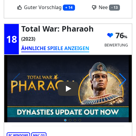
Guter Vorschlag
Nee
+ 14
- 13
Total War: Pharaoh
76
18
(2023)
BEWERTUNG
ÄHNLICHE SPIELE ANZEIGEN
Play Video: Total War: Pharao
PC WINDOWS
MAC OS