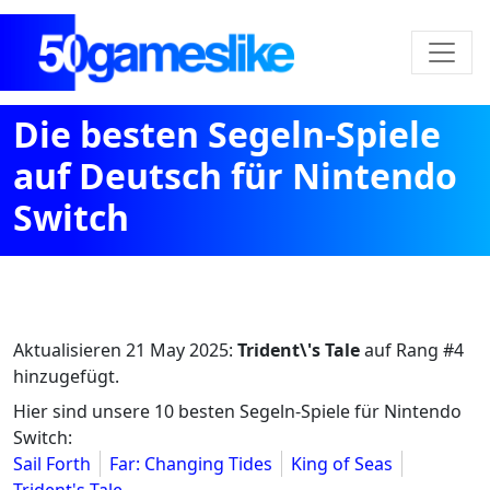
Die besten Segeln-Spiele
auf Deutsch für Nintendo
Switch
Aktualisieren
21 May 2025
:
Trident\'s Tale
auf Rang #4
hinzugefügt.
Hier sind unsere 10 besten Segeln-Spiele für Nintendo
Switch:
Sail Forth
Far: Changing Tides
King of Seas