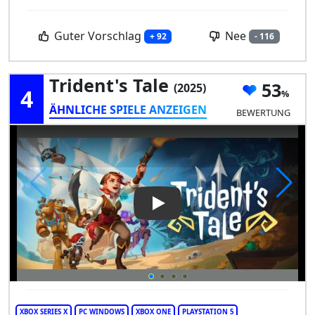
Guter Vorschlag
Nee
+ 92
- 116
Trident's Tale
53
(2025)
4
ÄHNLICHE SPIELE ANZEIGEN
BEWERTUNG
Play Video: Trident's Tale
XBOX SERIES X
PC WINDOWS
XBOX ONE
PLAYSTATION 5