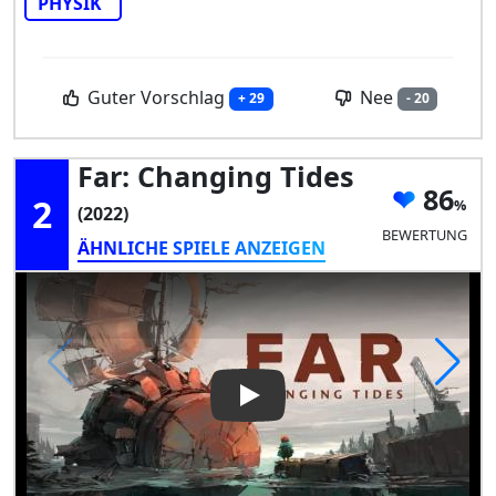
PHYSIK
Guter Vorschlag
Nee
+ 29
- 20
Far: Changing Tides
86
2
(2022)
BEWERTUNG
ÄHNLICHE SPIELE ANZEIGEN
Play Video: Far: Changing Tid