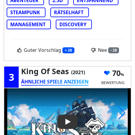
ABENTEUER
2.5D
ENTSPANNEND
STEAMPUNK
RÄTSELHAFT
MANAGEMENT
DISCOVERY
Guter Vorschlag
Nee
+ 28
- 28
King Of Seas
70
(2021)
3
ÄHNLICHE SPIELE ANZEIGEN
BEWERTUNG
Play Video: King of Seas