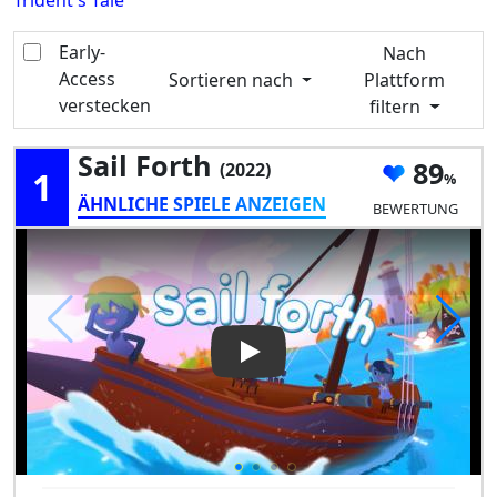
Trident's Tale
Early-
Nach
Access
Sortieren nach
Plattform
verstecken
filtern
Sail Forth
89
(2022)
1
ÄHNLICHE SPIELE ANZEIGEN
BEWERTUNG
Play Video: Sail Forth