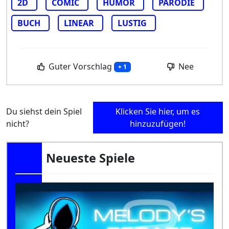
2D
COMIC
HUMOR
PARODIE
BUCH
LINEAR
LUSTIG
Guter Vorschlag
Nee
+ 1
Du siehst dein Spiel
Klicken Sie hier, um es
nicht?
hinzuzufügen!
Neueste Spiele