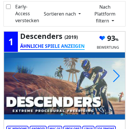
Early-
Nach
Access
Sortieren nach
Plattform
verstecken
filtern
Descenders
93
(2019)
1
ÄHNLICHE SPIELE ANZEIGEN
BEWERTUNG
PC WINDOWS
ANDROID
MAC OS
XBOX ONE
LINUX
IOS IPHONE