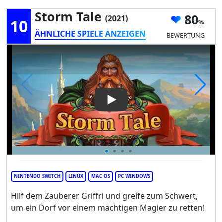
Storm Tale
80
(2021)
10
ÄHNLICHE SPIELE ANZEIGEN
BEWERTUNG
Play Video: Storm Tale
NINTENDO SWITCH
LINUX
MAC OS
PC WINDOWS
Hilf dem Zauberer Griffri und greife zum Schwert,
um ein Dorf vor einem mächtigen Magier zu retten!