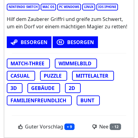
NINTENDO SWITCH
MAC OS
PC WINDOWS
LINUX
IOS IPHONE
Hilf dem Zauberer Griffri und greife zum Schwert,
um ein Dorf vor einem mächtigen Magier zu retten!
BESORGEN
BESORGEN
MATCH-THREE
WIMMELBILD
CASUAL
PUZZLE
MITTELALTER
3D
GEBÄUDE
2D
FAMILIENFREUNDLICH
BUNT
Guter Vorschlag
Nee
+ 9
- 12