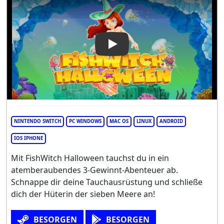
Play Video: FishWitch Hallow
NINTENDO SWITCH
PC WINDOWS
MAC OS
LINUX
ANDROID
IOS IPHONE
Mit FishWitch Halloween tauchst du in ein
atemberaubendes 3-Gewinnt-Abenteuer ab.
Schnappe dir deine Tauchausrüstung und schließe
dich der Hüterin der sieben Meere an!
BESORGEN
BESORGEN