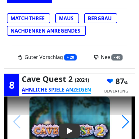
MATCH-THREE
MAUS
BERGBAU
NACHDENKEN ANREGENDES
Guter Vorschlag
Nee
+ 28
- 40
Cave Quest 2
87
(2021)
8
ÄHNLICHE SPIELE ANZEIGEN
BEWERTUNG
Play Video: Cave Quest 2