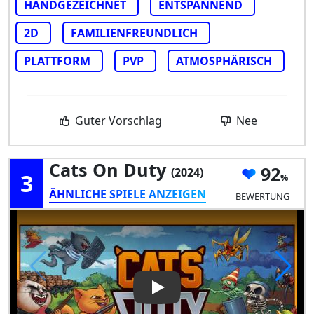
HANDGEZEICHNET
ENTSPANNEND
2D
FAMILIENFREUNDLICH
PLATTFORM
PVP
ATMOSPHÄRISCH
Guter Vorschlag
Nee
Cats On Duty
92
(2024)
3
ÄHNLICHE SPIELE ANZEIGEN
BEWERTUNG
Play Video: Cats on Duty