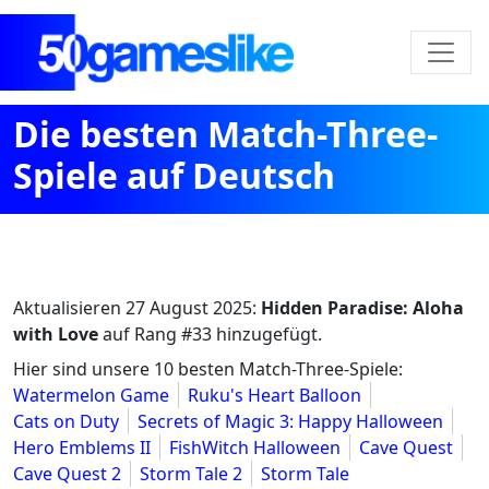
Die besten Match-Three-
Spiele auf Deutsch
Aktualisieren
27 August 2025
:
Hidden Paradise: Aloha
with Love
auf Rang #33 hinzugefügt.
Hier sind unsere 10 besten Match-Three-Spiele:
Watermelon Game
Ruku's Heart Balloon
Cats on Duty
Secrets of Magic 3: Happy Halloween
Hero Emblems II
FishWitch Halloween
Cave Quest
Cave Quest 2
Storm Tale 2
Storm Tale