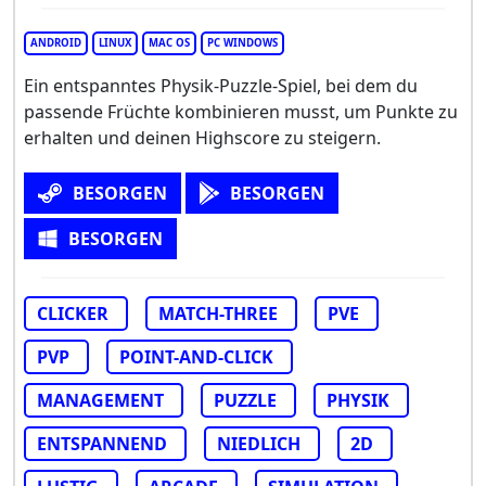
ANDROID
LINUX
MAC OS
PC WINDOWS
Ein entspanntes Physik-Puzzle-Spiel, bei dem du
passende Früchte kombinieren musst, um Punkte zu
erhalten und deinen Highscore zu steigern.
BESORGEN
BESORGEN
BESORGEN
CLICKER
MATCH-THREE
PVE
PVP
POINT-AND-CLICK
MANAGEMENT
PUZZLE
PHYSIK
ENTSPANNEND
NIEDLICH
2D