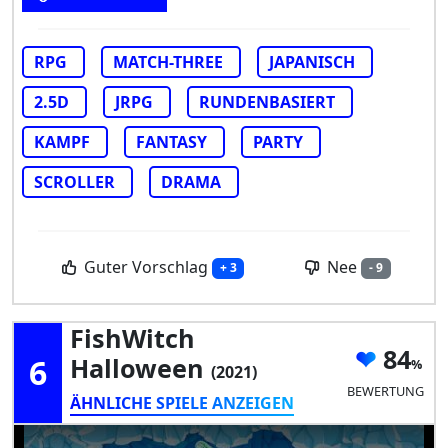
RPG
MATCH-THREE
JAPANISCH
2.5D
JRPG
RUNDENBASIERT
KAMPF
FANTASY
PARTY
SCROLLER
DRAMA
Guter Vorschlag
Nee
+ 3
- 9
FishWitch
84
6
Halloween
(2021)
BEWERTUNG
ÄHNLICHE SPIELE ANZEIGEN