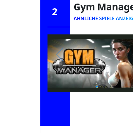
Gym Manag
2
ÄHNLICHE SPIELE ANZEI