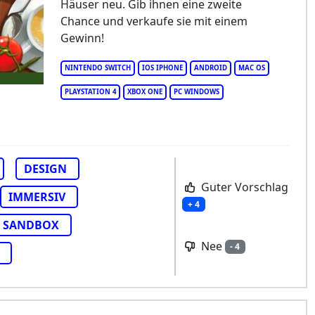
Häuser neu. Gib ihnen eine zweite
use Flipper
Chance und verkaufe sie mit einem
Gewinn!
NINTENDO SWITCH
IOS IPHONE
ANDROID
MAC OS
PLAYSTATION 4
XBOX ONE
PC WINDOWS
DESIGN
Guter Vorschlag
IMMERSIV
+ 4
SANDBOX
Nee
- 4