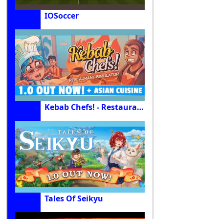
IOSoccer
Kebab Chefs! - Restaurant Simulator
Tales Of Seikyu