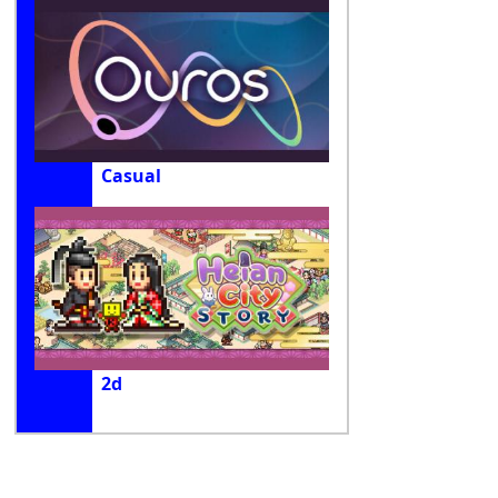
Casual
2d