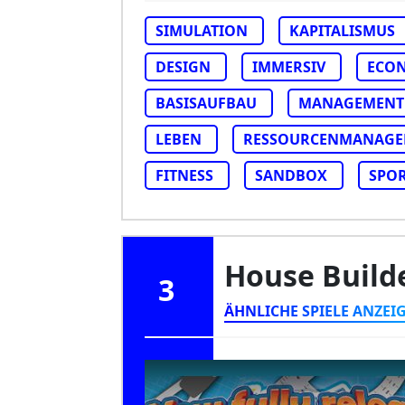
SIMULATION
KAPITALISMUS
DESIGN
IMMERSIV
ECO
BASISAUFBAU
MANAGEMENT
LEBEN
RESSOURCENMANAGE
FITNESS
SANDBOX
SPO
House Build
3
ÄHNLICHE SPIELE ANZEI