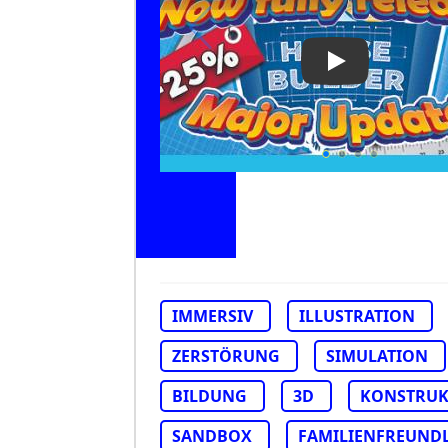
Play Video: Ho
IMMERSIV
ILLUSTRATION
ZERSTÖRUNG
SIMULATION
BILDUNG
3D
KONSTRUK
SANDBOX
FAMILIENFREUND